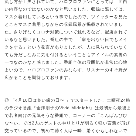
流し方が工夫されていて、ハロプロファンにとっては、面白
い内容なのではないのかなと思いました。収録に際しては、
マスク着用しているという事でしたので、ツイッターを見た
ところマスク着用しながらの収録風景が掲載されていまし
た。さりげなくコロナ対策について触れるなど、配慮されて
いるなと思いました。番組の中で、「家を出ない日でもメイ
クをする」という発言がありましたが、人に見られていなく
ても身だしなみに気を付けるということもアイドルの素養の
一つなのかなと感じました。番組全体の雰囲気が非常に心地
よいので、ハロプロファンのみならず、リスナーのすそ野が
広がることを期待しております。
◎ 「4月18日は良い歯の日〜!」でスタートした、土曜夜24時
のラジオ番組『金澤朋子のVivid Midnight』は最初から最後ま
で若者向けの元気そうな番組で、コーナーの「こんばんびび
な〜い」では2人のゲストのやりとりが明るく軽い言葉が飛び
交っているので、初めて聴く人は一瞬、驚くかもしれないで