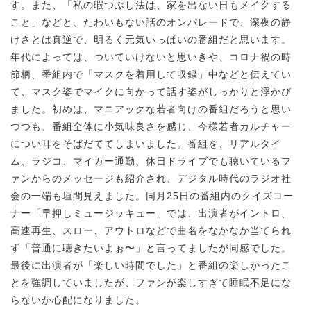
す。また、「私の暇つぶし法は、家を出ない日もメイクする
こと」などと、たわいもない話のオンパレードで、深夜の静
けさとは真逆で、明るく元気いっぱいの番組だと思います。
年代によっては、ついていけないと思いきや、コロナ禍の時
節柄、番組内で「マスクを着用して収録」中などと伝えてい
て、マスク姿でマイクに向かって話す姿がしっかりと浮かび
ました。初めは、マニアックな若者向けの番組だろうと思い
つつも、番組全体に小気味良さを感じ、今様若者カルチャー
につい耳をそばだててしまいました。番組を、リアルタイ
ム、ラジコ、マイカー通勤、休日ドライブでも聴いているフ
ァンからのメッセージも紹介され、デジタル時代のラジオ社
会の一端も垣間見えました。同月25日の番組内のクイズコー
ナー「早押しミュージッキュー」では、出演者がイントロ、
高速再生、スロー、アウトロなどで曲名をなかなか当てられ
ず「普通に聴きたいよぉ〜」と言ってましたが同感でした。
最後に出演者が「楽しい時間でした」と番組の楽しかったこ
とを強調していましたが、ファンが楽しすぎて睡眠不足にな
らないか心配になりました。