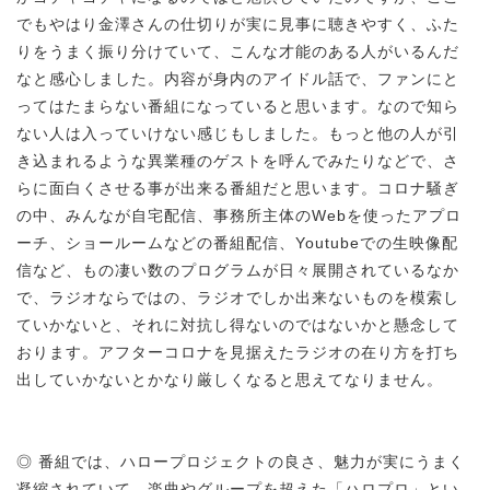
でもやはり金澤さんの仕切りが実に見事に聴きやすく、ふた
りをうまく振り分けていて、こんな才能のある人がいるんだ
なと感心しました。内容が身内のアイドル話で、ファンにと
ってはたまらない番組になっていると思います。なので知ら
ない人は入っていけない感じもしました。もっと他の人が引
き込まれるような異業種のゲストを呼んでみたりなどで、さ
らに面白くさせる事が出来る番組だと思います。コロナ騒ぎ
の中、みんなが自宅配信、事務所主体のWebを使ったアプロ
ーチ、ショールームなどの番組配信、Youtubeでの生映像配
信など、もの凄い数のプログラムが日々展開されているなか
で、ラジオならではの、ラジオでしか出来ないものを模索し
ていかないと、それに対抗し得ないのではないかと懸念して
おります。アフターコロナを見据えたラジオの在り方を打ち
出していかないとかなり厳しくなると思えてなりません。
◎ 番組では、ハロープロジェクトの良さ、魅力が実にうまく
凝縮されていて、楽曲やグループを超えた「ハロプロ」とい