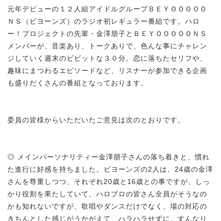
元年デビューの１２人組アイドルグループＢＥＹＯＯＯＯＯ
ＮＳ（ビヨーンズ）のラジオ初レギュラー番組です。ハロ
ー！プロジェクトの先輩・金澤朋子とＢＥＹＯＯＯＯＯＮＳ
メンバーが、音楽あり、トークありで、色んな事にチャレン
ジしていく週末のビビットな３０分。恋に落ちたセリフや、
趣味にまつわるエピソードなど、リスナーが参加できる企画
も盛りだくさんの番組となっております。
委員の皆様からいただいたご意見は次のとおりです。
◎ メインパーソナリティー金澤朋子さんの落ち着きと、慣れ
た進行に好感を持ちました。ビヨーンズの2人は、24歳の金澤
さんを尊重しつつ、それぞれ20歳と16歳との事ですが、しっ
かり役割を果たしていて、ハロプロの皆さん全員がそうなの
かも知れないですが、歌唱やダンスだけでなく、場の対応の
きちんとした感じがうかがえて、ハラハラせずに、すんなり