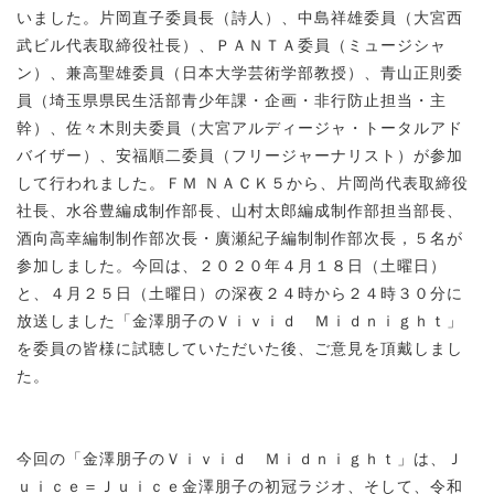
いました。片岡直子委員長（詩人）、中島祥雄委員（大宮西
武ビル代表取締役社長）、ＰＡＮＴＡ委員（ミュージシャ
ン）、兼高聖雄委員（日本大学芸術学部教授）、青山正則委
員（埼玉県県民生活部青少年課・企画・非行防止担当・主
幹）、佐々木則夫委員（大宮アルディージャ・トータルアド
バイザー）、安福順二委員（フリージャーナリスト）が参加
して行われました。ＦＭ ＮＡＣＫ５から、片岡尚代表取締役
社長、水谷豊編成制作部長、山村太郎編成制作部担当部長、
酒向高幸編制制作部次長・廣瀬紀子編制制作部次長，５名が
参加しました。今回は、２０２０年４月１８日（土曜日）
と、４月２５日（土曜日）の深夜２４時から２４時３０分に
放送しました「金澤朋子のＶｉｖｉｄ Ｍｉｄｎｉｇｈｔ」
を委員の皆様に試聴していただいた後、ご意見を頂戴しまし
た。
今回の「金澤朋子のＶｉｖｉｄ Ｍｉｄｎｉｇｈｔ」は、Ｊ
ｕｉｃｅ＝Ｊｕｉｃｅ金澤朋子の初冠ラジオ、そして、令和