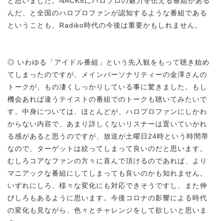
と思いました。NACK5にハロプロの魅力を伝える番組がある
んだ、と全国のハロプロファンが認知するような番組である
ということも、Radiko時代の今後は重要かもしれません。
◎ いわゆる「アイドル番組」という先入観をもって聴き始め
てしまったのですが、メインパーソナリティーの金澤さんの
トークが、もの凄くしっかりしている事に驚きました。もし
機会あれば違うテイストの番組でのトークも聴いてみたいで
す。中身については、ほとんどが、ハロプロファンにしかわ
からない内容で、あまり詳しくないリスナーは置いていかれ
る感があると思うのですが、放送が土曜日24時という時間帯
なので、ターゲットは絞ってしまって良いのだと思います。
むしろコアなファンの方々に喜んで頂けるのであれば、より
マニアックな番組にしてしまっても良いのかも知れません。
いずれにしろ、様々な変化にも対応できそうですし、また伸
びしろもあるように思います。今後コロナの影響による時代
の変化も見ながら、色々とチャレンジをして欲しいと思いま