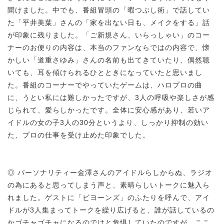
聞けました。中でも、番組冒頭の「暇つぶし術」で話してい
た「平井美葉」さんの「家を出ない日も、メイクをする」話
が印象に残りました。「ご新規さん、いらっしゃい」のコー
ナーのお便りの内容は、本当のファンならではの内容で、懐
かしい「道重さゆみ」さんの名前も出てきていたり、偶然聴
いても、耳を傾けられるひとときになっていたと思いまし
た。番組のコーナーでやっていたゲームは、ハロプロの曲
に、うとい私には難しかったですが、3人の呼吸や楽しさが感
じられて、愛らしかったです。全体に安心感があり、若いア
イドルの女の子3人の30分というより、しっかり抑制の効い
た、プロの仕事を受け止めた印象でした。
◎ パーソナリティー金澤さんのアイドルらしからぬ、ラジオ
の為にあると思ってしまう声と、素晴らしいトークに魅入ら
れました。ゲストに「ビヨーンズ」のふたりを呼んで、アイ
ドルが3人集まってトークを繰り広げると、誰が話しているの
かゴチャゴチャになるのではと危惧していたのですが、ここ