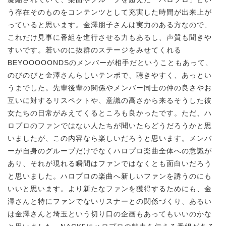
う存在そのものをコンテンツとして充実した時間が出来上が
っていると思います。金澤朋子さんは実力のある方なので、
これだけ見事に番組を進行させる力もあるし、声質も聞きや
すいです。若いのに抜群のステージをみせてくれる
BEYOOOOONDSのメンバーが相手だということもあって、
のびのびと金澤さんらしいテンポで、聴きやすく、あっとい
うまでした。先輩後輩の関係やメンバー同士の仲の良さやお
互いに対するリスペクトや、意識の高さから来るそうした彼
女たちの日常がみえてくるところも良かったです。ただ、ハ
ロプロのファンではない人たちが聞いたらどうだろうかと思
いましたが、この内容なら楽しいだろうと思います。メンバ
ーが自身のグループだけでなくハロプロ楽曲全体への意識が
あり、それが現れる瞬間はファンではなくとも面白いだろう
と思いました。ハロプロの楽曲へ新しいファンを誘うのにも
いいと思います。より新たなファンを獲得するためにも、金
澤さんと特にファンでないリスナーとの関係づくり、あるい
は金澤さんと埼玉という切り口の企画もあってもいいのかな