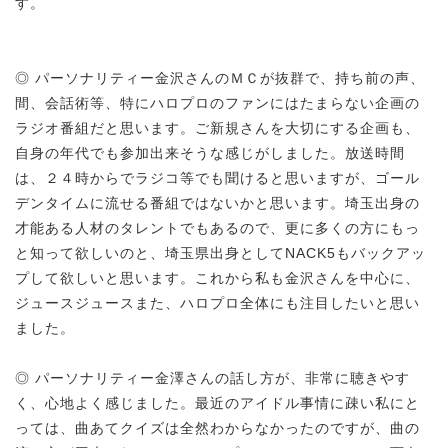
す。
◎ パーソナリティー金沢さんのＭＣが抜群で、持ち前の声、
間、会話術等、特にハロプロのファンにはたまらない企画の
ラジオ番組だと思います。ご新規さんを大切にする企画も、
自身の年代でも参加出来そうな感じがしました。放送時間
は、２４時からでラジコ等でも聞けると思いますが、ゴール
デンタイムに流せる番組ではないかと思います。埼玉出身の
才能ある人材のタレントでもあるので、更に多くの方にもっ
と知って欲しいのと、埼玉県出身としてNACK5もバックアッ
プして欲しいと思います。これから私も金沢さんを中心に、
ジュースジュースまた、ハロプロ全体にも注目したいと思い
ました。
◎ パーソナリティー金澤さんの話し方が、非常に聴きやす
く、心地よく感じました。最近のアイドル事情に疎い私にと
っては、曲あてクイズは全然わからなかったのですが、曲の