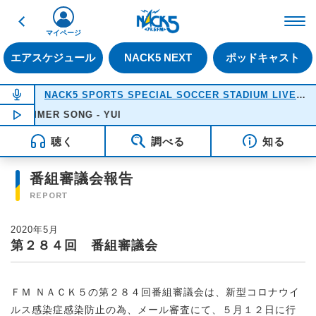
戻る
FM NACK5 79.5MHz（
マイページ
エアスケジュール
NACK5 NEXT
ポッドキャスト
NOW ON AIR
NACK5 SPORTS SPECIAL SOCCER STADIUM LIVE 2026
MER SONG - YUI
NOW PLAYING
18:05
聴く
調べる
知る
番組審議会報告
REPORT
2020年5月
第２８４回 番組審議会
ＦＭ ＮＡＣＫ５の第２８４回番組審議会は、新型コロナウイ
ルス感染症感染防止の為、メール審査にて、５月１２日に行