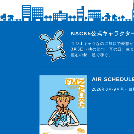
らじっと君
NACK5公式キャラク
ラジオキャラなのに無口で愛想が
3月3日（桃の節句・耳の日）生
座右の銘「足で稼ぐ」
AIR SCHEDUL
2026年8月-9月号＜