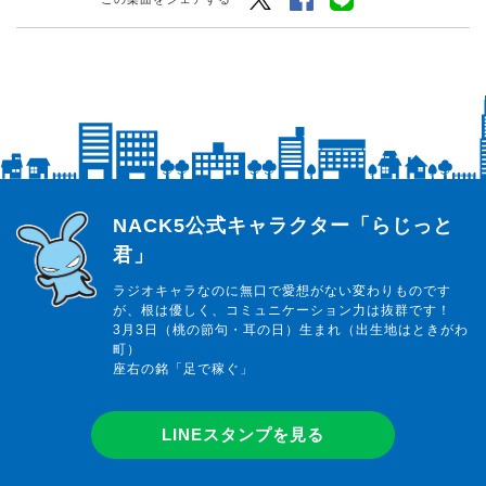
らじっと君
NACK5公式キャラクター「らじっと
君」
ラジオキャラなのに無口で愛想がない変わりものです
が、根は優しく、コミュニケーション力は抜群です！
3月3日（桃の節句・耳の日）生まれ（出生地はときがわ
町）
座右の銘「足で稼ぐ」
LINEスタンプを見る