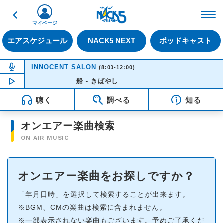
戻る
FM NACK5 79.5MHz（
マイページ
エアスケジュール
NACK5 NEXT
ポッドキャスト
NOW ON AIR
INNOCENT SALON
(8:00-12:00)
NOW PLAYING
船 - きばやし
08:15
聴く
調べる
知る
オンエアー楽曲検索
ON AIR MUSIC
オンエアー楽曲をお探しですか？
「年月日時」を選択して検索することが出来ます。
※BGM、CMの楽曲は検索に含まれません。
※一部表示されない楽曲もございます。予めご了承くだ