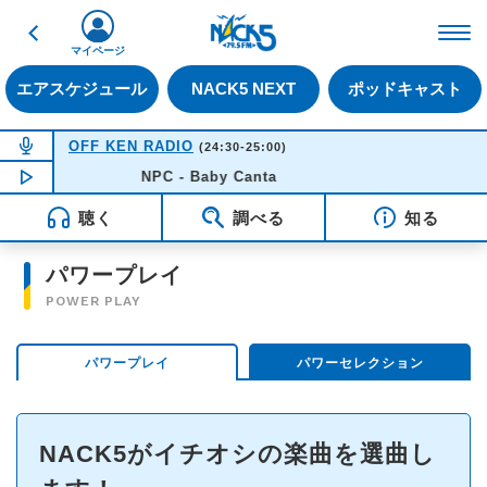
戻る
FM NACK5 79.5MHz（
マイページ
エアスケジュール
NACK5 NEXT
ポッドキャスト
NOW ON AIR
OFF KEN RADIO
(24:30-25:00)
NOW PLAYING
NPC - Baby Canta
00:41
聴く
調べる
知る
パワープレイ
POWER PLAY
パワープレイ
パワーセレクション
NACK5がイチオシの楽曲を選曲し