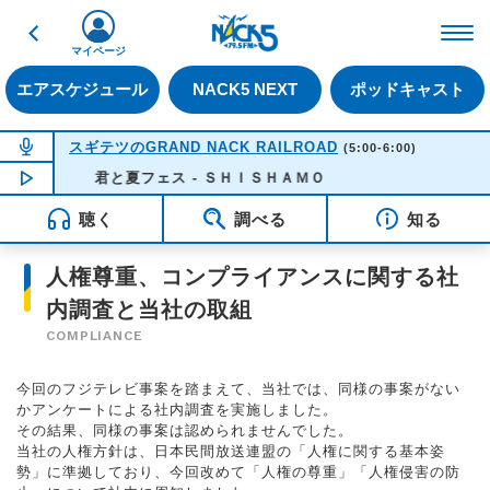
戻る
FM NACK5 79.5MHz（
マイページ
エアスケジュール
NACK5 NEXT
ポッドキャスト
NOW ON AIR
スギテツのGRAND NACK RAILROAD
(5:00-6:00)
NOW PLAYING
君と夏フェス - ＳＨＩＳＨＡＭＯ
05:05
聴く
調べる
知る
人権尊重、コンプライアンスに関する社
内調査と当社の取組
COMPLIANCE
今回のフジテレビ事案を踏まえて、当社では、同様の事案がない
かアンケートによる社内調査を実施しました。
その結果、同様の事案は認められませんでした。
当社の人権方針は、日本民間放送連盟の「人権に関する基本姿
勢」に準拠しており、今回改めて「人権の尊重」「人権侵害の防