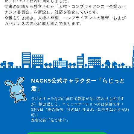
止」について社内に周知しました。
従来の組織から独立させた「人権・コンプライアンス・企業ガバ
ナンス委員会」を新設し、対応を強化しています。
今後も引き続き、人権の尊重、コンプライアンスの遵守、および
ガバナンスの強化に取り組んで参ります。
らじっと君
NACK5公式キャラクター「らじっと
君」
ラジオキャラなのに無口で愛想がない変わりものです
が、根は優しく、コミュニケーション力は抜群です！
3月3日（桃の節句・耳の日）生まれ（出生地はときがわ
町）
座右の銘「足で稼ぐ」