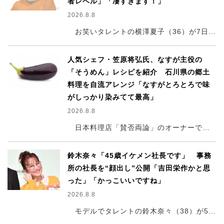
者レベル」「凄すぎます！」
2026.8.8
お笑いタレントの横澤夏子（36）が7日、自身のインスタグラムを更新。「三女の3歳バースデーで憧れのバルーンアートをやりました！」と、三女のために自作したバルーンアートを披露した。
人気シェフ・笠原将弘氏、なすが主役の
「そうめん」レシピを紹介 石川県の郷土
料理を自流アレンジ「なすがとろとろで味
がしっかり染みてて最高」
2026.8.8
日本料理店「賛否両論」のオーナーで、料理人歴30年以上のキャリアを誇る笠原将弘氏が、8日までに自身のYouTubeチャンネルを更新。夏にぴったりな「なすそうめん」のレシピ・作り方を公開し、20万回再生超えの反響を呼んでいる（6日正午時点）。
鈴木奈々「45歳イケメン社長です」 事務
所の社長を“顔出し”公開「吉田栄作かと思
った」「かっこいいですね」
2026.8.8
モデルでタレントの鈴木奈々（38）が5日、自身のインスタグラムを更新。「事務所の社長大公開です 45歳イケメン社長です」と書き出し、社長を“顔出し”で紹介した。