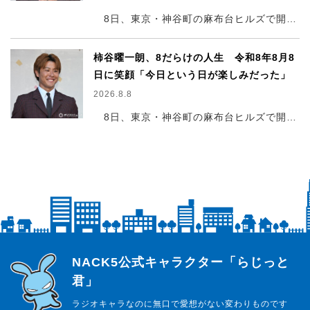
8日、東京・神谷町の麻布台ヒルズで開催された『TOKYO結婚おうえんフェスタ』でトークショーに参加した。
柿谷曜一朗、8だらけの人生 令和8年8月8
日に笑顔「今日という日が楽しみだった」
2026.8.8
8日、東京・神谷町の麻布台ヒルズで開催された『TOKYO結婚おうえんフェスタ』でトークショーに参加した。
らじっと君
NACK5公式キャラクター「らじっと
君」
ラジオキャラなのに無口で愛想がない変わりものです