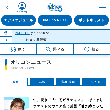
戻る
FM NACK5 79.5MHz（
マイページ
エアスケジュール
NACK5 NEXT
ポッドキャスト
NOW ON AIR
N-FIELD
(16:00-18:50)
NOW PLAYING
好き - 星野源
15:48
聴く
調べる
知る
オリコンニュース
ORICON NEWS
総合
芸能
音楽/映画
トレンド
中川安奈「人生初ピラティス」 ほっそり
ウエストのウエア姿に反響「引き締まった