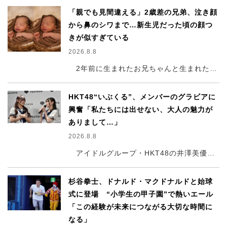
「親でも見間違える」2歳差の兄弟、泣き顔
から鼻のシワまで…新生児だった頃の顔つ
きが似すぎている
2026.8.8
2年前に生まれたお兄ちゃんと生まれたばかりの弟の赤ちゃんの頃の写真を比較し、あまりにもそっくりな姿を捉えた投稿がThreadsで話題となっている。余裕ゼロでも 可愛くいたい 2児ママ.さん（＠yuu_tjm324）が「兄弟が似すぎてる」という言葉とともに投稿した写真には2.0万いいねが集まり、多くの反響が寄せられた。まるで双子のように似ている兄弟の様子や日々の成長について、投稿主の余裕ゼロでも 可愛くいたい 2児ママ.さんに話を聞いた。
HKT48“いぶくる”、メンバーのグラビアに
興奮「私たちには出せない、大人の魅力が
ありまして…」
2026.8.8
アイドルグループ・HKT48の井澤美優、石橋颯（いぶき）、栗原紗英、竹本くるみ、豊永阿紀、龍頭綺音が8日、都内で行われた『HKT48 15th ANNIVERSARY BOOK 青春謳歌！』（双葉社）発売記念ハイタッチ会 会見に登壇した。
杉谷拳士、ドナルド・マクドナルドと始球
式に登場 “小学生の甲子園”で熱いエール
「この経験が未来につながる大切な時間に
なる」