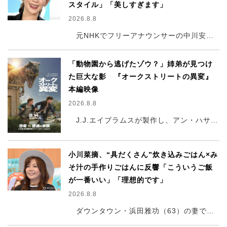
スタイル」「美しすぎます」
2026.8.8
元NHKでフリーアナウンサーの中川安奈（32）が6日、自身のインスタグラムを更新。人生初となるピラティスに挑戦したことを報告し、レッスン中の様子を公開した。
「動物園から逃げたゾウ？」姉弟が見つけ
た巨大な影 『オークストリートの異変』
本編映像
2026.8.8
J.J.エイブラムスが製作し、アン・ハサウェイが主演を務める映画『オークストリートの異変』（8月14日、日米同時公開）から、初の本編映像と新ビジュアルが解禁された。
小川菜摘、“具だくさん”炊き込みごはん×み
そ汁の手作りごはんに反響「こういうご飯
が一番いい」「理想的です」
2026.8.8
ダウンタウン・浜田雅功（63）の妻でタレントの小川菜摘（63）が6日、自身のインスタグラムを更新。枝豆やタコを使った炊き込みごはんなど、手作りの“おうちごはん”を公開した。