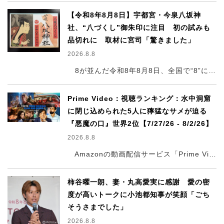
【令和8年8月8日】宇都宮・今泉八坂神
社、“八づくし”御朱印に注目 初の試みも
品切れに 取材に宮司「驚きました」
2026.8.8
8が並んだ令和8年8月8日、全国で“8”に関するイベントが行われた。「八」が末広がりの縁起のいい日として、婚姻届を提出するカップルも相次いだ。宇都宮市の今泉八坂神社では、初めて特別な御朱印を用意。早くも品切れとなった。
Prime Video：視聴ランキング：水中洞窟
に閉じ込められた5人に獰猛なサメが迫る
『悪魔の口』世界2位【7/27/26 - 8/2/26】
2026.8.8
Amazonの動画配信サービス「Prime Video」は、7月27日から8月2日までの週間視聴ランキングを発表した。
柿谷曜一朗、妻・丸高愛実に感謝 愛の密
度が高いトークに小池都知事が笑顔「ごち
そうさまでした」
2026.8.8