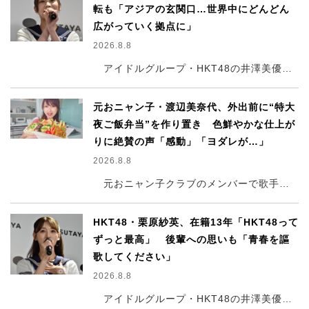
転も「アジアの玄関口…世界中にどんどん
広がっていく拠点に」
2026.8.8
アイドルグループ・HKT48の井澤美優、石橋颯、栗原紗英、竹本くるみ、豊永阿紀、龍頭綺音が8日、都内で行われた『HKT48 15th ANNIVERSARY BOOK 青春謳歌！』（双葉社）発売記念ハイタッチ会 会見に登壇した。
元おニャン子・渡辺美奈代、外出前に“特大
夜ご飯弁当”を作り置き 色鮮やかな仕上が
りに絶賛の声「感動」「ヨダレが…」
2026.8.8
元おニャン子クラブのメンバーで歌手・タレントの渡辺美奈代（56）が、8日までに自身のYouTubeチャンネルを更新。留守番をする家族のために用意した豪華な“夜ご飯弁当”作りの様子を披露した。
HKT48・栗原紗英、在籍13年「HKT48って
ずっと最高」 後輩への思いも「青春を謳
歌してください」
2026.8.8
アイドルグループ・HKT48の井澤美優、石橋颯、栗原紗英、竹本くるみ、豊永阿紀、龍頭綺音が8日、都内で行われた『HKT48 15th ANNIVERSARY BOOK 青春謳歌！』（双葉社）発売記念ハイタッチ会 会見に登壇した。