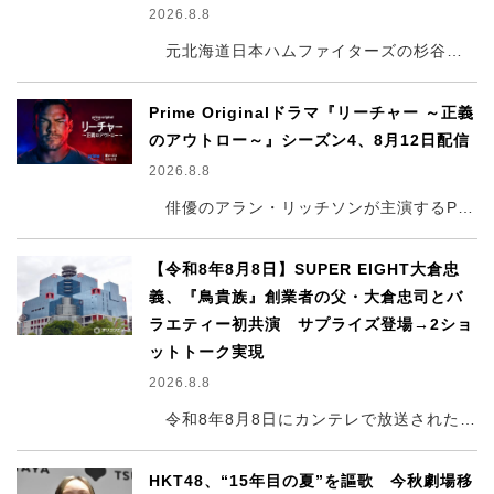
2026.8.8
元北海道日本ハムファイターズの杉谷拳士が7日、愛媛県で開催された『高円宮賜杯 第46回 全日本学童軟式野球大会』の開会式・始球式に登場。ドナルド・マクドナルドとともにマウンドへ向かい、魂のこもった一球を投じた。全国から集まった球児たちにエールを送り、“小学生の甲子園”の開幕を熱く盛り上げた。
Prime Originalドラマ『リーチャー ～正義
のアウトロー～』シーズン4、8月12日配信
2026.8.8
俳優のアラン・リッチソンが主演するPrime Originalドラマ『リーチャー ～正義のアウトロー～』シーズン4が、8月12日より動画配信サービス「Prime Video」で独占配信される。あわせて、同シリーズの世界を舞台にしたスピンオフ『ニーグリー』も、9月16日から独占配信されることが決定した。プライム会員は追加料金なしで視聴することができる。
【令和8年8月8日】SUPER EIGHT大倉忠
義、『鳥貴族』創業者の父・大倉忠司とバ
ラエティー初共演 サプライズ登場→2ショ
ットトーク実現
2026.8.8
令和8年8月8日にカンテレで放送された特番『SUPER EIGHTと8人の関西大物MCたち～（祝）凱旋！OSAKA愛♥忘れてまへんか？ツアー～』（後2：57～4：25 ※関西ローカル）で、大倉忠義が父で「鳥貴族」創業者の大倉忠司氏とバラエティー初共演を果たした。
HKT48、“15年目の夏”を謳歌 今秋劇場移