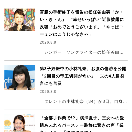
盲腸の手術終了を報告の松任谷由実「か・
い・き・ん」 “幸せいっぱい”近影披露に
反響「おめでとうございます」「やっぱユ
ーミンはこうじゃなきゃ」
2026.8.8
シンガー・ソングライターの松任谷由実（72）が7日、自身のインスタグラムを更新。先月25日に盲腸の手術を終え、退院したことを報告していた松任谷は、“幸せいっぱい”の近影を披露した。
第3子妊娠中の小林礼奈、お腹の傷跡を公開
「2回目の帝王切開が怖い」 夫の4人目発
言にも言及
2026.8.8
タレントの小林礼奈（34）が8日、自身のブログを更新。2回目となる帝王切開を控えた心境を明かし、1回目の出産でできた傷跡も公開した。
「全部手作業で!?」横澤夏子、三女への愛
情あふれるバースデー装飾に驚きの声「業