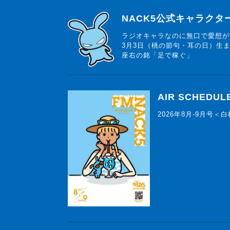
らじっと君
NACK5公式キャラク
ラジオキャラなのに無口で愛想が
3月3日（桃の節句・耳の日）生
座右の銘「足で稼ぐ」
AIR SCHEDUL
2026年8月-9月号＜