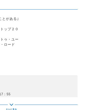
ことがある｣
・トップ２０
・トゥ・ユー
ザ・ロード
7：55