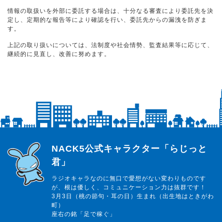
情報の取扱いを外部に委託する場合は、十分なる審査により委託先を決
定し、定期的な報告等により確認を行い、委託先からの漏洩を防ぎま
す。
上記の取り扱いについては、法制度や社会情勢、監査結果等に応じて、
継続的に見直し、改善に努めます。
らじっと君
NACK5公式キャラクター「らじっと
君」
ラジオキャラなのに無口で愛想がない変わりものです
が、根は優しく、コミュニケーション力は抜群です！
3月3日（桃の節句・耳の日）生まれ（出生地はときがわ
町）
座右の銘「足で稼ぐ」