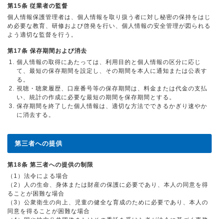
第15条 従業者の監督
個人情報保護管理者は、個人情報を取り扱う者に対し秘密の保持をはじ
め必要な教育、研修および啓発を行い、個人情報の安全管理が図られる
よう適切な監督を行う。
第17条 保存期間および消去
個人情報の取得にあたっては、利用目的と個人情報の区分に応じ
て、最短の保存期間を設定し、その期間を本人に通知または公表す
る。
視聴・聴衆履歴、口座番号等の保存期間は、料金または代金の支払
い、統計の作成に必要な最短の期間を保存期間とする。
保存期間を終了した個人情報は、適切な方法でできるかぎり速やか
に消去する。
第三者への提供
第18条 第三者への提供の制限
（1）法令による場合
（2）人の生命、身体または財産の保護に必要であり、本人の同意を得
ることが困難な場合
（3）公衆衛生の向上、児童の健全な育成のために必要であり、本人の
同意を得ることが困難な場合