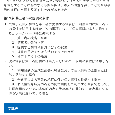
（4）国や地方公共団体またはその委託を受けた者が法令に基づく事務
を遂行することに協力する必要があり、本人の同意を得ることで当該事
務の遂行に支障を及ぼすおそれがある場合
第19条 第三者への提供の条件
取得した個人情報を第三者に提供する場合は、利用目的に第三者へ
の提供を明示するほか、次の事項について個人情報の本人に通知す
るかホームページ等に掲載する。
（1）第三者の氏名・名称
（2）第三者の業務内容
（3）提供する情報項目およびその変更
（4）提供の手段または方法およびその変更
（5）オプトアウトの適用
次の場合は第三者提供には当たらないので、前項の規程は適用しな
い。
（1）利用目的の達成に必要な範囲において個人情報の全部または一
部を委託する場合
（2）合併等による事業の承継に伴い個人情報を提供する場合
（3）個人情報を特定の者との間で共同して利用する場合であって、
共同利用およびその具体的内容を予め本人に通知するか容易に知り
得る状態に置いている場合
委託先