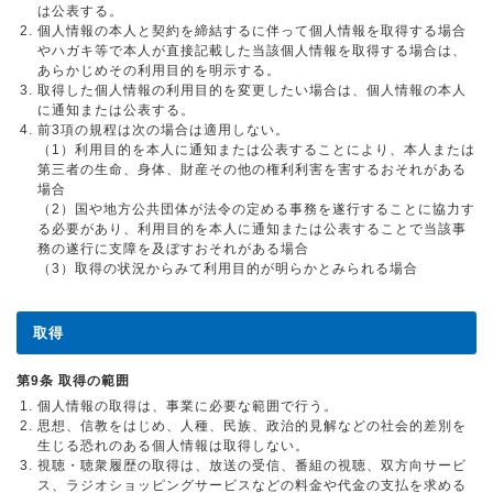
は公表する。
個人情報の本人と契約を締結するに伴って個人情報を取得する場合
やハガキ等で本人が直接記載した当該個人情報を取得する場合は、
あらかじめその利用目的を明示する。
取得した個人情報の利用目的を変更したい場合は、個人情報の本人
に通知または公表する。
前3項の規程は次の場合は適用しない。
（1）利用目的を本人に通知または公表することにより、本人または
第三者の生命、身体、財産その他の権利利害を害するおそれがある
場合
（2）国や地方公共団体が法令の定める事務を遂行することに協力す
る必要があり、利用目的を本人に通知または公表することで当該事
務の遂行に支障を及ぼすおそれがある場合
（3）取得の状況からみて利用目的が明らかとみられる場合
取得
第9条 取得の範囲
個人情報の取得は、事業に必要な範囲で行う。
思想、信教をはじめ、人種、民族、政治的見解などの社会的差別を
生じる恐れのある個人情報は取得しない。
視聴・聴衆履歴の取得は、放送の受信、番組の視聴、双方向サービ
ス、ラジオショッピングサービスなどの料金や代金の支払を求める