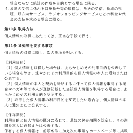
場合ならびに統計の作成を目的とする場合に限る。
放送の受信に係わる口座番号等の取得は、放送の受信、番組の視
聴、双方向サービス、ラジオショッピングサービスなどの料金や代
金の支払を求める場合に限る。
第10条 取得方法
個人情報の取得にあたっては、正当な手段で行う。
第11条 通知等を要する事項
個人情報の取得に際し、次の事項を明示する。
【利用目的】
（1）個人情報を取得した場合は、あらかじめその利用目的を公表して
いる場合を除き、速やかにその利用目的を個人情報の本人に通知または
公表する。
（2）個人情報の本人と契約を締結するに伴って個人情報を取得する場
合やハガキ等で本人が直接記載した当該個人情報を取得する場合は、あ
らかじめその利用目的を明示する。
（3）取得した個人情報の利用目的を変更したい場合は、個人情報の本
人に通知または公表する。
【保存期間】
利用目的と個人情報の区分に応じて、最短の保存期間を設定し、その期
間を本人に通知または公表する。
保有する個人情報は、前項各号に加え次の事項をホームページ等に掲載