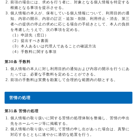
前項の場合には、求めを行う者に、対象となる個人情報を特定する
根拠となる事項を提示させる。
個人情報の本人が、保有している個人情報について、利用目的の通
知、内容の開示、内容の訂正・追加・削除、利用停止・消去、第三
者への提供の停止の求めに応じる場合の手続きとして、本人の負担
を考慮したうえで、次の事項を定める。
（1）申請先（窓口）
（2）提出すべき書面
（3）本人あるいは代理人であることの確認方法
（4）手数料に関する事項
第30条 手数料
個人情報の本人に対し利用目的の通知および内容の開示を行うにあ
たっては、必要な手数料を定めることができる。
前項の手数料は実費を勘案して合理的な範囲内の額とする。
苦情の処理
第31条 苦情の処理
個人情報の取り扱いに関する苦情の処理体制を整備し、苦情の申出
先をホームページ等に掲載する。
個人情報の取り扱いに関して苦情の申し出があった場合は、真摯に
対応するとともに速やかに適切な処置を行う。