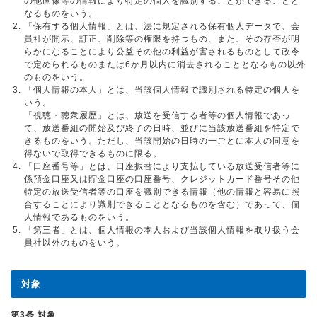
の他画像等の情報により特定の個人を識別することができることと
なるものをいう。
「保有する個人情報」とは、法に規定される保有個人データで、会
員社が開示、訂正、削除等の権限を持つもの、また、その存否が明
らかになることにより公益その他の利益が害されるものとして政令
で定められるものまたは6か月以内に消去されることとなるもの以外
のものをいう。
「個人情報の本人」とは、当該個人情報で識別される特定の個人を
いう。
「視聴・聴衆履歴」とは、放送を受信する者等の個人情報であっ
て、放送番組の開始及び終了の日時、並びに当該放送番組を特定で
きるものをいう。ただし、当該開始の日時の一ごとに本人の同意を
得ないで取得できるものに限る。
「口座番号等」とは、口座振替により支払している放送受信者等に
係預金口座又は貯金口座の口座番号、クレジットカード番号その他
特定の放送受信者等の口座を識別できる情報（他の情報と容易に照
合することにより識別できることとなるものを含む）であって、個
人情報であるものをいう。
「第三者」とは、個人情報の本人および当該個人情報を取り扱う会
員社以外のものをいう。
対象
第3条 対象