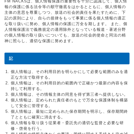
FM NACK5は、個人情報保護の重要性を十分に認識して、個人情
報の保護に係る法令等の順守徹底をはかるとともに、個人情報の
主体の意思を尊重しつつ、放送の社会的責任を果たすために、下
記の原則により、自らの規律をもって事業に係る個人情報の適正
な取り扱いに努め、個人情報の保護に万全を期します。 また、個
人情報保護法で義務規定の適用除外となっている報道・著述分野
の個人情報の取り扱いについても、放送の社会的使命と同法の精
神に照らし、適切な保護に努めます。
記
個人情報は、その利用目的を明らかにして必要な範囲のみを適
正な方法で取得する。
個人情報は、その利用目的の範囲内で正確かつ最新の内容を保
持して利用する。
個人情報は、その情報主体の同意を得ず第三者へ提供しない。
個人情報は、定められた責任者のもとで万全な保護体制を構築
して安全に管理する。
個人情報は、最短に定められた保存期間を明示し、保存期間終
了とともに確実に消去する。
個人情報を取り扱う従業者・委託先の適切な監督と必要な研
修・啓発を行う。