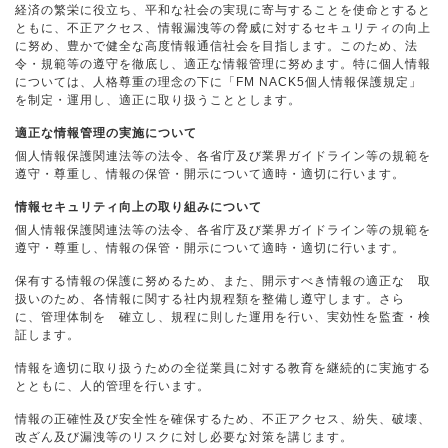
経済の繁栄に役立ち、平和な社会の実現に寄与することを使命とすると
ともに、不正アクセス、情報漏洩等の脅威に対するセキュリティの向上
に努め、豊かで健全な高度情報通信社会を目指します。このため、法
令・規範等の遵守を徹底し、適正な情報管理に努めます。特に個人情報
については、人格尊重の理念の下に「FM NACK5個人情報保護規定」
を制定・運用し、適正に取り扱うこととします。
適正な情報管理の実施について
個人情報保護関連法等の法令、各省庁及び業界ガイドライン等の規範を
遵守・尊重し、情報の保管・開示について適時・適切に行います。
情報セキュリティ向上の取り組みについて
個人情報保護関連法等の法令、各省庁及び業界ガイドライン等の規範を
遵守・尊重し、情報の保管・開示について適時・適切に行います。
保有する情報の保護に努めるため、また、開示すべき情報の適正な 取
扱いのため、各情報に関する社内規程類を整備し遵守します。さら
に、管理体制を 確立し、規程に則した運用を行い、実効性を監査・検
証します。
情報を適切に取り扱うための全従業員に対する教育を継続的に実施する
とともに、人的管理を行います。
情報の正確性及び安全性を確保するため、不正アクセス、紛失、破壊、
改ざん及び漏洩等のリスクに対し必要な対策を講じます。