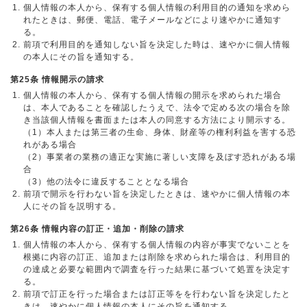
個人情報の本人から、保有する個人情報の利用目的の通知を求めら
れたときは、郵便、電話、電子メールなどにより速やかに通知す
る。
前項で利用目的を通知しない旨を決定した時は、速やかに個人情報
の本人にその旨を通知する。
第25条 情報開示の請求
個人情報の本人から、保有する個人情報の開示を求められた場合
は、本人であることを確認したうえで、法令で定める次の場合を除
き当該個人情報を書面または本人の同意する方法により開示する。
（1）本人または第三者の生命、身体、財産等の権利利益を害する恐
れがある場合
（2）事業者の業務の適正な実施に著しい支障を及ぼす恐れがある場
合
（3）他の法令に違反することとなる場合
前項で開示を行わない旨を決定したときは、速やかに個人情報の本
人にその旨を説明する。
第26条 情報内容の訂正・追加・削除の請求
個人情報の本人から、保有する個人情報の内容が事実でないことを
根拠に内容の訂正、追加または削除を求められた場合は、利用目的
の達成と必要な範囲内で調査を行った結果に基づいて処置を決定す
る。
前項で訂正を行った場合または訂正等をを行わない旨を決定したと
きは、速やかに個人情報の本人にその旨を通知する。