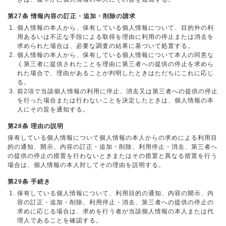
第27条 情報内容の訂正・追加・削除の請求
個人情報の本人から、保有している個人情報について、目的外の利
用あるいは不正な手段による取得を理由に利用の停止または消去を
求められた場合は、必要な調査の結果に基づいて処置する。
個人情報の本人から、保有している個人情報について本人の同意な
く第三者に提供されたことを理由に第三者への提供の停止を求めら
れた場合で、理由があることが判明したときはただちにこれに応じ
る。
前2項で当該個人情報の利用に停止、消去又は第三者への提供の停止
を行った場合または行わないことを決定したときは、個人情報の本
人にその旨を通知する。
第28条 理由の説明
保有している個人情報について個人情報の本人からの求めによる利用目
的の通知、開示、内容の訂正・追加・削除、利用停止・消去、第三者へ
の提供の停止の措置を行わないときまたはその措置と異なる措置を行う
場合は、個人情報の本人対してその理由を説明する。
第29条 手続き
保有している個人情報について、利用目的の通知、内容の開示、内
容の訂正・追加・削除、利用停止・消去、第三者への提供の停止の
求めに応じる場合は、求めを行う者が当該個人情報の本人または代
理人であることを確認する。