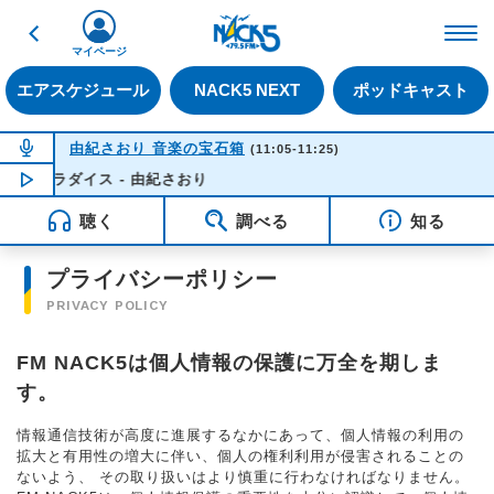
戻る
FM NACK5 79.5MHz（
マイページ
エアスケジュール
NACK5 NEXT
ポッドキャスト
NOW ON AIR
由紀さおり 音楽の宝石箱
(11:05-11:25)
ラダイス - 由紀さおり
NOW PLAYING
11:18
聴く
調べる
知る
プライバシーポリシー
PRIVACY POLICY
FM NACK5は個人情報の保護に万全を期しま
す。
情報通信技術が高度に進展するなかにあって、個人情報の利用の
拡大と有用性の増大に伴い、個人の権利利用が侵害されることの
ないよう、 その取り扱いはより慎重に行わなければなりません。