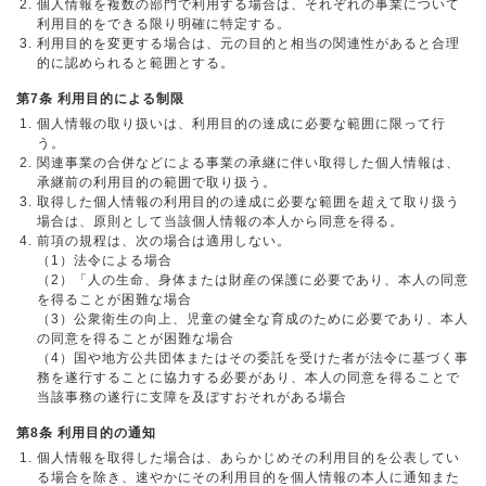
個人情報を複数の部門で利用する場合は、それぞれの事業について
利用目的をできる限り明確に特定する。
利用目的を変更する場合は、元の目的と相当の関連性があると合理
的に認められると範囲とする。
第7条 利用目的による制限
個人情報の取り扱いは、利用目的の達成に必要な範囲に限って行
う。
関連事業の合併などによる事業の承継に伴い取得した個人情報は、
承継前の利用目的の範囲で取り扱う。
取得した個人情報の利用目的の達成に必要な範囲を超えて取り扱う
場合は、原則として当該個人情報の本人から同意を得る。
前項の規程は、次の場合は適用しない。
（1）法令による場合
（2）「人の生命、身体または財産の保護に必要であり、本人の同意
を得ることが困難な場合
（3）公衆衛生の向上、児童の健全な育成のために必要であり、本人
の同意を得ることが困難な場合
（4）国や地方公共団体またはその委託を受けた者が法令に基づく事
務を遂行することに協力する必要があり、本人の同意を得ることで
当該事務の遂行に支障を及ぼすおそれがある場合
第8条 利用目的の通知
個人情報を取得した場合は、あらかじめその利用目的を公表してい
る場合を除き、速やかにその利用目的を個人情報の本人に通知また