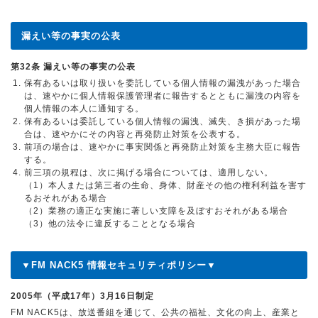
漏えい等の事実の公表
第32条 漏えい等の事実の公表
保有あるいは取り扱いを委託している個人情報の漏洩があった場合
は、速やかに個人情報保護管理者に報告するとともに漏洩の内容を
個人情報の本人に通知する。
保有あるいは委託している個人情報の漏洩、滅失、き損があった場
合は、速やかにその内容と再発防止対策を公表する。
前項の場合は、速やかに事実関係と再発防止対策を主務大臣に報告
する。
前三項の規程は、次に掲げる場合については、適用しない。
（1）本人または第三者の生命、身体、財産その他の権利利益を害す
るおそれがある場合
（2）業務の適正な実施に著しい支障を及ぼすおそれがある場合
（3）他の法令に違反することとなる場合
▼FM NACK5 情報セキュリティポリシー▼
2005年（平成17年）3月16日制定
FM NACK5は、放送番組を通じて、公共の福祉、文化の向上、産業と