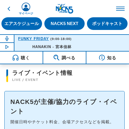
戻る
FM NACK5 79.5MHz（
マイページ
エアスケジュール
NACK5 NEXT
ポッドキャスト
NOW ON AIR
FUNKY FRIDAY
(9:00-18:00)
NOW PLAYING
HANAKIN - 宮本佳林
09:19
聴く
調べる
知る
ライブ・イベント情報
LIVE / EVENT
NACK5が主催/協力のライブ・イベ
ント
開催日時やチケット料金、会場アクセスなどを掲載。