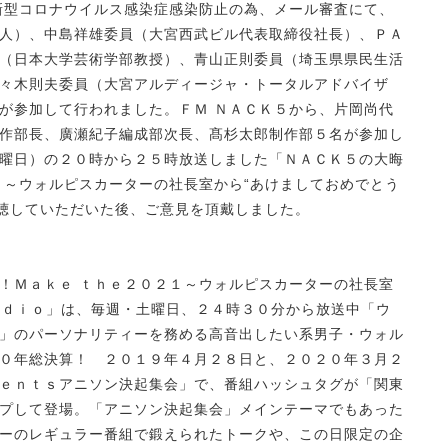
新型コロナウイルス感染症感染防止の為、メール審査にて、
人）、中島祥雄委員（大宮西武ビル代表取締役社長）、ＰＡ
（日本大学芸術学部教授）、青山正則委員（埼玉県県民生活
々木則夫委員（大宮アルディージャ・トータルアドバイザ
が参加して行われました。ＦＭ ＮＡＣＫ５から、片岡尚代
作部長、廣瀬紀子編成部次長、髙杉太郎制作部５名が参加し
曜日）の２０時から２５時放送しました「ＮＡＣＫ５の大晦
１～ウォルピスカーターの社長室から“あけましておめでとう
試聴していただいた後、ご意見を頂戴しました。
！Ｍａｋｅ ｔｈｅ２０２１～ウォルピスカーターの社長室
Ｒａｄｉｏ」は、毎週・土曜日、２４時３０分から放送中「ウ
」のパーソナリティーを務める高音出したい系男子・ウォル
０年総決算！ ２０１９年４月２８日と、２０２０年３月２
ｅｎｔｓアニソン決起集会」で、番組ハッシュタグが「関東
プして登場。「アニソン決起集会」メインテーマでもあった
ーのレギュラー番組で鍛えられたトークや、この日限定の企