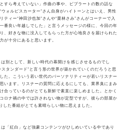
とすら考えていない」作曲の事や、ビブラートの数の話な
“ウォルピスカーター”さん自身がハイトーンとはいえ、男性
ティー“神田沙也加”さんや“栗林さみ”さんがコーナーで入
一番良い年越しでした」と言うメッセージの様に、今回の年
り、好きな物に没入してもらった方が心地良さを届けられた
力が十分にあると思います。
しは別として、新しい時代の幕開けを感じさせるものでし
ースタンダード”と言う形の世界が築かれていくのだろうと思
した。こういう若い世代のパーソナリティーが若いリスナー
思います。リスナーの質問に応えるにしても、業界臭にまみ
け合っているのがとても新鮮で素直に楽しめました。とかく
コロナ禍の中では許されない物が定型ですが、彼らの部屋か
まりした番組がとても素晴らしい物に思えました。
しは「紅白」など強豪コンテンツがひしめいている中であり