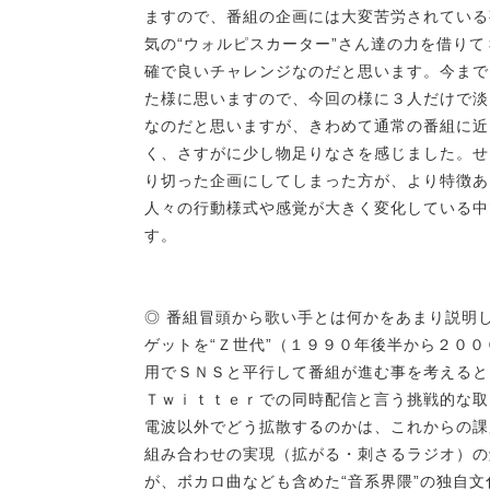
ますので、番組の企画には大変苦労されている
気の“ウォルピスカーター”さん達の力を借り
確で良いチャレンジなのだと思います。今まで
た様に思いますので、今回の様に３人だけで淡
なのだと思いますが、きわめて通常の番組に近
く、さすがに少し物足りなさを感じました。せ
り切った企画にしてしまった方が、より特徴あ
人々の行動様式や感覚が大きく変化している中
す。
◎ 番組冒頭から歌い手とは何かをあまり説明
ゲットを“Ｚ世代”（１９９０年後半から２０
用でＳＮＳと平行して番組が進む事を考えると
Ｔｗｉｔｔｅｒでの同時配信と言う挑戦的な取
電波以外でどう拡散するのかは、これからの課
組み合わせの実現（拡がる・刺さるラジオ）の
が、ボカロ曲なども含めた“音系界隈”の独自文