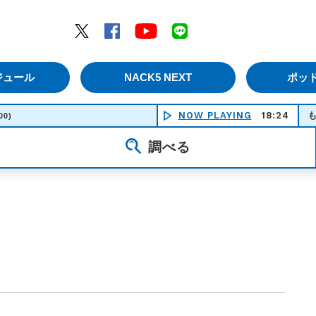
エムナックファイブ）
Twitter
Facebook
YouTube
LINE
ジュール
NACK5 NEXT
ポッ
NOW PLAYING
もあ - ｔｈ
18:24
00)
調べる