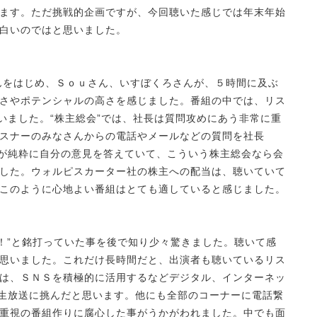
ます。ただ挑戦的企画ですが、今回聴いた感じでは年末年始
白いのではと思いました。
んをはじめ、Ｓｏｕさん、いすぼくろさんが、５時間に及ぶ
さやポテンシャルの高さを感じました。番組の中では、リス
いました。“株主総会”では、社長は質問攻めにあう非常に重
スナーのみなさんからの電話やメールなどの質問を社長
々が純粋に自分の意見を答えていて、こういう株主総会なら会
した。ウォルピスカーター社の株主への配当は、聴いていて
このように心地よい番組はとても適していると感じました。
算！”と銘打っていた事を後で知り少々驚きました。聴いて感
思いました。これだけ長時間だと、出演者も聴いているリス
は、ＳＮＳを積極的に活用するなどデジタル、インターネッ
し生放送に挑んだと思います。他にも全部のコーナーに電話繋
重視の番組作りに腐心した事がうかがわれました。中でも面