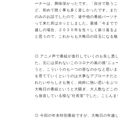
ーナーは、興味深かったです。「自分で歌うこ
ど、初めて聴く事も多く楽しかったです。また
のみのお話でしたので、途中他の番組パーソナリ
って来た所はホッとしました。最後「今までで
越しの場合、２０２０年を生々しく振り返るよ
と思うので、これからも大晦日の目玉になる魅
◎ アニメ声で番組が進行していくのも良し悪
た。元には戻れないこのコロナの嵐の後“ニュ
うと、こういうのも一つの形なのかなと思いま
を育てていくというのは大事なアプローチだと
れたいやらしさも無く、純粋に熱い思いをぶつ
大晦日の番組というと大騒ぎ、大人数などこの
ら放送している様な“社長室”でした。こじん
◎ 今回の年末特別番組ですが、大晦日の年越