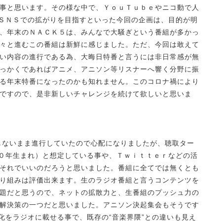
事と思います。その様な中で、ＹｏｕＴｕｂｅやニコ動で人
てＳＮＳでの拡がりを目指すといった今回の企画は、目的が明
、年末のＮＡＣＫ５は、みんなで大騒ぎという番組が多かっ
々と進むこの番組は新鮮に感じました。ただ、今回は敢えて
い内容の進行である為、大晦日特番と言うには非日常感が無
っかくであればアニメ、アニソン等リスナーへ響く分野に振
る年末特番になったのかも知れません。このコロナ禍により
ですので、是非新しいチャレンジを続けて欲しいと思いま
しないまま進行していたので心配になりましたが、聴取ター
００年生まれ）と想定している事や、Ｔｗｉｔｔｅｒなどの活
それでいいのだろうと思いました。番組に全てでは無くとも
り組みは評価出来ます。生のラジオ番組と言うコンテンツを
題だと思うので、ネットの拡散力と、生番組のプッシュ力の
解決策の一つだと思いました。アニソン決起集会もそうです
化をラジオに載せる事で、既存の“音楽界隈”との違いも見え