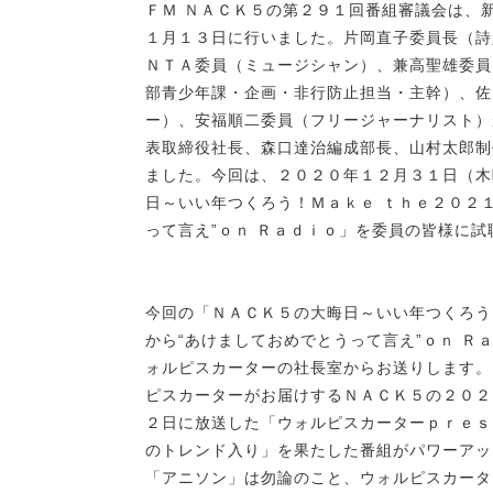
ＦＭ ＮＡＣＫ５の第２９１回番組審議会は、
１月１３日に行いました。片岡直子委員長（詩
ＮＴＡ委員（ミュージシャン）、兼高聖雄委員
部青少年課・企画・非行防止担当・主幹）、佐
ー）、安福順二委員（フリージャーナリスト）
表取締役社長、森口達治編成部長、山村太郎制
ました。今回は、２０２０年１２月３１日（木
日～いい年つくろう！Ｍａｋｅ ｔｈｅ２０２
って言え”ｏｎ Ｒａｄｉｏ」を委員の皆様に
今回の「ＮＡＣＫ５の大晦日～いい年つくろう
から“あけましておめでとうって言え”ｏｎ 
ォルピスカーターの社長室からお送りします。
ピスカーターがお届けするＮＡＣＫ５の２０２
２日に放送した「ウォルピスカーターｐｒｅｓ
のトレンド入り」を果たした番組がパワーアッ
「アニソン」は勿論のこと、ウォルピスカータ