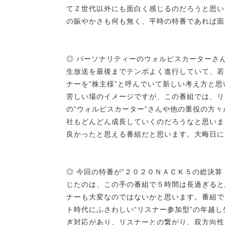
てＺ世代以外にも面白く感じるのだろうと思い
の賑やかさも何も無く、平時の特番であれば面
◎ パーソナリティーのウォルピスカーターさ
生放送を最後までテンポよく進行していて、若
ナーを“株主様”と呼んでいて新しい考え方と思
苦しい場のイメージですが、この番組では、リ
の“ウォルピスカーター”さんや他の重役の方
社もどんどん成長していくのだろうなと思いま
良かったと思える番組だと思います。大晦日に
◎ 今回の特番が“２０２０ＮＡＣＫ５の総決
じたのは、この手の番組で５時間は長過ぎると
ナーも大変なのではないかと思います。番組で
ト時代にふさわしい“リスナー参加型”の年越
ぎ対応があり、リスナーとの繋がり、双方向性