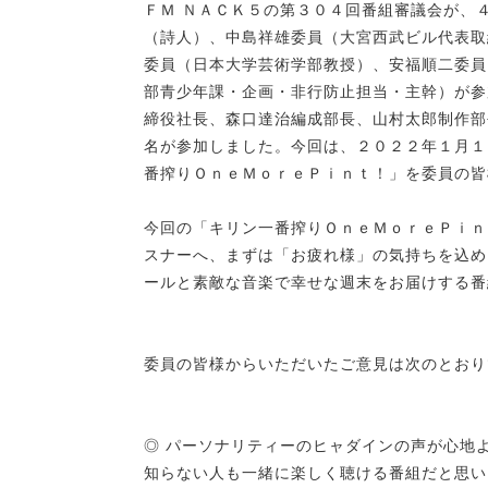
ＦＭ ＮＡＣＫ５の第３０４回番組審議会が、
（詩人）、中島祥雄委員（大宮西武ビル代表取
委員（日本大学芸術学部教授）、安福順二委員
部青少年課・企画・非行防止担当・主幹）が参
締役社長、森口達治編成部長、山村太郎制作部
名が参加しました。今回は、２０２２年１月１
番搾りＯｎｅＭｏｒｅＰｉｎｔ！」を委員の皆
今回の「キリン一番搾りＯｎｅＭｏｒｅＰｉｎ
スナーへ、まずは「お疲れ様」の気持ちを込め
ールと素敵な音楽で幸せな週末をお届けする番
委員の皆様からいただいたご意見は次のとおり
◎ パーソナリティーのヒャダインの声が心地
知らない人も一緒に楽しく聴ける番組だと思い