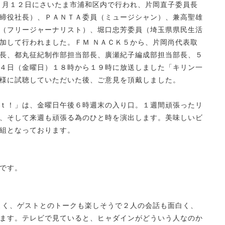
４月１２日にさいたま市浦和区内で行われ、片岡直子委員長
締役社長）、ＰＡＮＴＡ委員（ミュージシャン）、兼高聖雄
（フリージャーナリスト）、堀口忠芳委員（埼玉県県民生活
加して行われました。ＦＭ ＮＡＣＫ５から、片岡尚代表取
長、都丸征紀制作部担当部長、廣瀬紀子編成部担当部長、５
４日（金曜日）１８時から１９時に放送しました「キリン一
様に試聴していただいた後、ご意見を頂戴しました。
ｔ！」は、金曜日午後６時週末の入り口。１週間頑張ったリ
、そして来週も頑張る為のひと時を演出します。美味しいビ
組となっております。
です。
よく、ゲストとのトークも楽しそうで２人の会話も面白く、
ます。テレビで見ていると、ヒャダインがどういう人なのか