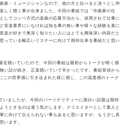
曲家・ミュージシャンなので、他の方と比べると淡々とし抑
楽しく聴く事が出来ました。今回の番組では「作曲家の仕
としてコンペ方式の楽曲の応募方法から、採用されて仕事に
ど音楽業界にいなければ知る事の無い事や様々な経験を基に
音楽が好きで奥深く知りたい人にはとても興味深い内容だと
思っている幅広いリスナーに向けて期待出来る番組だと思い
を最近聴いていたので、今回の番組は最初からトークが暗く感
無い話が続き、正直聴いていて辛かったです。番組冒頭から
逆にこの世界感に引き込まれた様に感じ、この温度感のトーク
れていましたが、今回のパーソナリティーに面白い話題は期待
ようとするのは違う気がします。クリエイターとして素人と
軍に向けて伝えられない事もあると思いますが、もう少し具
思います。