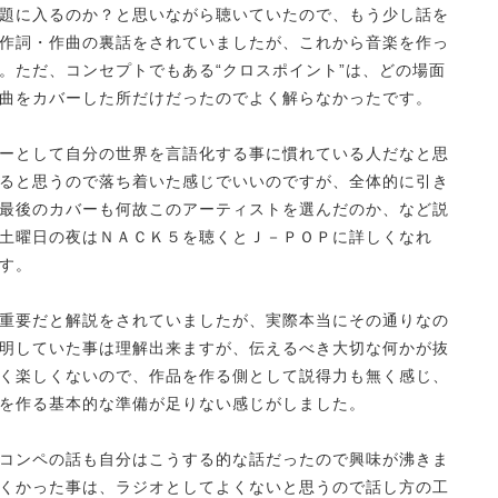
題に入るのか？と思いながら聴いていたので、もう少し話を
作詞・作曲の裏話をされていましたが、これから音楽を作っ
。ただ、コンセプトでもある“クロスポイント”は、どの場面
曲をカバーした所だけだったのでよく解らなかったです。
ーとして自分の世界を言語化する事に慣れている人だなと思
ると思うので落ち着いた感じでいいのですが、全体的に引き
最後のカバーも何故このアーティストを選んだのか、など説
土曜日の夜はＮＡＣＫ５を聴くとＪ－ＰＯＰに詳しくなれ
す。
重要だと解説をされていましたが、実際本当にその通りなの
明していた事は理解出来ますが、伝えるべき大切な何かが抜
く楽しくないので、作品を作る側として説得力も無く感じ、
を作る基本的な準備が足りない感じがしました。
コンペの話も自分はこうする的な話だったので興味が沸きま
くかった事は、ラジオとしてよくないと思うので話し方の工