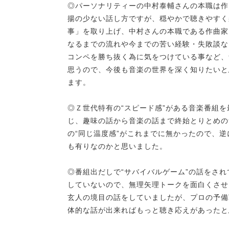
◎パーソナリティーの中村泰輔さんの本職は作
揚の少ない話し方ですが、穏やかで聴きやすく
事」を取り上げ、中村さんの本職である作曲家
なるまでの流れや今までの苦い経験・失敗談な
コンペを勝ち抜く為に気をつけている事など、
思うので、今後も音楽の世界を深く知りたいと
ます。
◎Ｚ世代特有の“スピード感”がある音楽番組
じ、趣味の話から音楽の話まで終始とりとめの
の“同じ温度感”がこれまでに無かったので、
も有りなのかと思いました。
◎番組出だしで“サバイバルゲーム”の話をさ
していないので、無理矢理トークを面白くさせ
玄人の境目の話をしていましたが、プロの予備
体的な話が出来ればもっと聴き応えがあったと