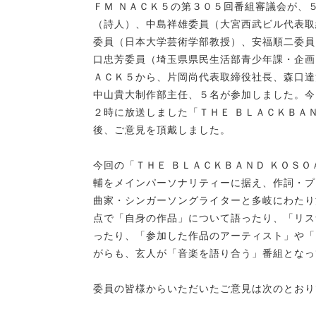
ＦＭ ＮＡＣＫ５の第３０５回番組審議会が、
（詩人）、中島祥雄委員（大宮西武ビル代表取
委員（日本大学芸術学部教授）、安福順二委員
口忠芳委員（埼玉県県民生活部青少年課・企画
ＡＣＫ５から、片岡尚代表取締役社長、森口達
中山貴大制作部主任、５名が参加しました。今
２時に放送しました「ＴＨＥ ＢＬＡＣＫＢＡ
後、ご意見を頂戴しました。
今回の「ＴＨＥ ＢＬＡＣＫＢＡＮＤ ＫＯＳ
輔をメインパーソナリティーに据え、作詞・プ
曲家・シンガーソングライターと多岐にわたり
点で「自身の作品」について語ったり、「リス
ったり、「参加した作品のアーティスト」や「
がらも、玄人が「音楽を語り合う」番組となっ
委員の皆様からいただいたご意見は次のとおり