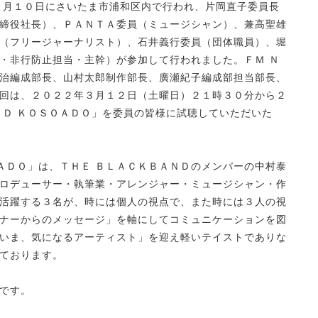
５月１０日にさいたま市浦和区内で行われ、片岡直子委員長
締役社長）、ＰＡＮＴＡ委員（ミュージシャン）、兼高聖雄
（フリージャーナリスト）、石井義行委員（団体職員）、堀
・非行防止担当・主幹）が参加して行われました。ＦＭ Ｎ
治編成部長、山村太郎制作部長、廣瀬紀子編成部担当部長、
回は、２０２２年３月１２日（土曜日）２１時３０分から２
ＮＤ ＫＯＳＯＡＤＯ」を委員の皆様に試聴していただいた
ＯＡＤＯ」は、ＴＨＥ ＢＬＡＣＫＢＡＮＤのメンバーの中村泰
ロデューサー・執筆業・アレンジャー・ミュージシャン・作
活躍する３名が、時には個人の視点で、また時には３人の視
ナーからのメッセージ」を軸にしてコミュニケーションを図
いま、気になるアーティスト」を迎え軽いテイストでありな
ております。
です。