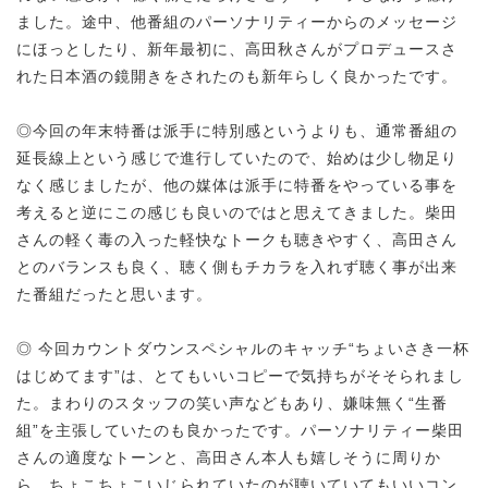
ました。途中、他番組のパーソナリティーからのメッセージ
にほっとしたり、新年最初に、高田秋さんがプロデュースさ
れた日本酒の鏡開きをされたのも新年らしく良かったです。
◎今回の年末特番は派手に特別感というよりも、通常番組の
延長線上という感じで進行していたので、始めは少し物足り
なく感じましたが、他の媒体は派手に特番をやっている事を
考えると逆にこの感じも良いのではと思えてきました。柴田
さんの軽く毒の入った軽快なトークも聴きやすく、高田さん
とのバランスも良く、聴く側もチカラを入れず聴く事が出来
た番組だったと思います。
◎ 今回カウントダウンスペシャルのキャッチ“ちょいさき一杯
はじめてます”は、とてもいいコピーで気持ちがそそられまし
た。まわりのスタッフの笑い声などもあり、嫌味無く“生番
組”を主張していたのも良かったです。パーソナリティー柴田
さんの適度なトーンと、高田さん本人も嬉しそうに周りか
ら、ちょこちょこいじられていたのが聴いていてもいいコン