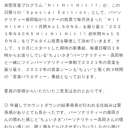
加型音楽プログラム「Ｈｉｔ Ｈｉｔ Ｈｉｔ ！！」が、この
日限りの「Ｓｐｅｃｉａｌ Ｅｄｉｔｉｏｎ」として、パーソ
ナリティー柴田聡がリスナーの投票で毎月決まった「Ｈｉｔ
ＨｉｔＨｉｔ！！月間Ｎｏ１.ＳＯＮＧ」を振り返り「２０２
１年ＮＡＣＫ５ Ｈｉｔ Ｈｉｔ Ｈｉｔ ！！ 的年間Ｎｏ１.Ｓ
ＯＮＧ」をリアルタイム投票を駆使して決めていきます。そ
して、１０月にスタートした期待の新番組、毎週日曜日１８
時からお送りしている“ちょいさき”パーソナリティー・高田秋
と一緒にツインパーソナリティー体制で２０２１年の音楽を
振り返り、２０２２年の音楽シーンも“ちょい”と覗く約３時間
の「音楽バラエティー」番組となっております。
委員の皆様からいただいたご意見は次のとおりです。
◎ 年越しでカウントダウンの結果発表が行われる仕組みは緊
張感がありとても良かったです。パーソナリティーの柴田さ
んの慣れた感じと“ちょいさき”パーソナリティー高田さんの慣
れない感じが、聴く側をだらけさせずハラハラしながら聴け