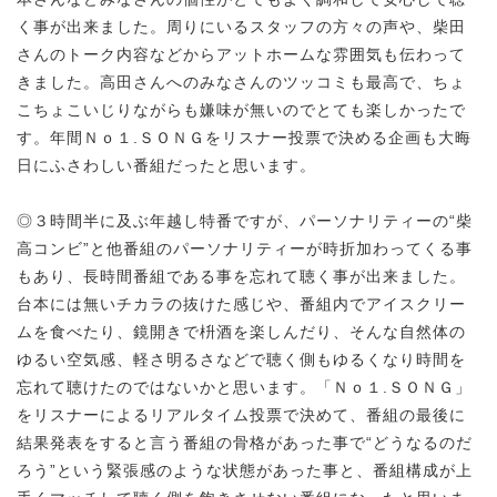
く事が出来ました。周りにいるスタッフの方々の声や、柴田
さんのトーク内容などからアットホームな雰囲気も伝わって
きました。高田さんへのみなさんのツッコミも最高で、ちょ
こちょこいじりながらも嫌味が無いのでとても楽しかったで
す。年間Ｎｏ１.ＳＯＮＧをリスナー投票で決める企画も大晦
日にふさわしい番組だったと思います。
◎３時間半に及ぶ年越し特番ですが、パーソナリティーの“柴
高コンビ”と他番組のパーソナリティーが時折加わってくる事
もあり、長時間番組である事を忘れて聴く事が出来ました。
台本には無いチカラの抜けた感じや、番組内でアイスクリー
ムを食べたり、鏡開きで枡酒を楽しんだり、そんな自然体の
ゆるい空気感、軽さ明るさなどで聴く側もゆるくなり時間を
忘れて聴けたのではないかと思います。「Ｎｏ１.ＳＯＮＧ」
をリスナーによるリアルタイム投票で決めて、番組の最後に
結果発表をすると言う番組の骨格があった事で“どうなるのだ
ろう”という緊張感のような状態があった事と、番組構成が上