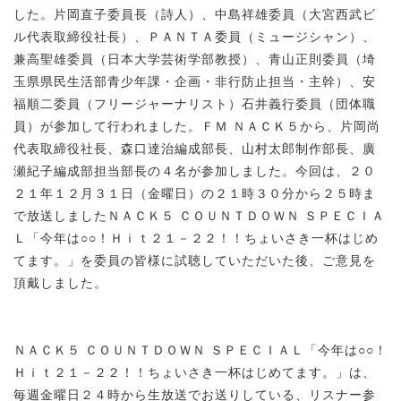
した。片岡直子委員長（詩人）、中島祥雄委員（大宮西武ビ
ル代表取締役社長）、ＰＡＮＴＡ委員（ミュージシャン）、
兼高聖雄委員（日本大学芸術学部教授）、青山正則委員（埼
玉県県民生活部青少年課・企画・非行防止担当・主幹）、安
福順二委員（フリージャーナリスト）石井義行委員（団体職
員）が参加して行われました。ＦＭ ＮＡＣＫ５から、片岡尚
代表取締役社長、森口達治編成部長、山村太郎制作部長、廣
瀬紀子編成部担当部長の４名が参加しました。今回は、２０
２１年１２月３１日（金曜日）の２１時３０分から２５時ま
で放送しましたＮＡＣＫ５ ＣＯＵＮＴＤＯＷＮ ＳＰＥＣＩＡ
Ｌ「今年は○○！Ｈｉｔ２１－２２！！ちょいさき一杯はじめ
てます。」を委員の皆様に試聴していただいた後、ご意見を
頂戴しました。
ＮＡＣＫ５ ＣＯＵＮＴＤＯＷＮ ＳＰＥＣＩＡＬ「今年は○○！
Ｈｉｔ２１－２２！！ちょいさき一杯はじめてます。」は、
毎週金曜日２４時から生放送でお送りしている、リスナー参