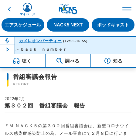
戻る
FM NACK5 79.5MHz（
マイページ
エアスケジュール
NACK5 NEXT
ポッドキャスト
NOW ON AIR
カメレオンパーティー
(12:55-16:55)
 - ｂａｃｋ ｎｕｍｂｅｒ
NOW PLAYING
16:00
聴く
調べる
知る
番組審議会報告
REPORT
2022年2月
第３０２回 番組審議会 報告
ＦＭ ＮＡＣＫ５の第３０２回番組審議会は、新型コロナウイ
ルス感染症感染防止の為、メール審査にて２月８日に行いま