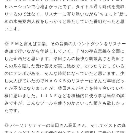
ビネーションで心地よかったです。タイトル通り時代を先取
りするのではなく、リスナーに寄り添いながら“ちょっと”新し
めの水先案内人役をしっかりと果たしていた番組だったと思
います。
◎ ＦＭと言えば音楽。その音楽のカウントダウンをリスナー
参加で行いながら年越ししていく、ＦＭの存在意義を全面に
した企画だと思います。柴田さんの軽快な胡散臭さと高田さ
んの爪を隠した受け答えが実に絶妙で、ゆったりとしている
のにテンポがある、そんな時間になっていたと思います。少
し大人びていたのでＮＡＣＫ５のリスナーはそんな年頃だっ
たか不安になりましたが、柴田さんがそこを時々突いていた
様に思いました。ＬＩＮＥなどを積極的に使う事は当然の試
みですが、こんなツールを使うのかといった驚きも欲しかっ
たです。
◎ パーソナリティーの柴田さん高田さん、そしてゲストの森
本さんなどみなさんの個性がとてもよく調和して安心して聴