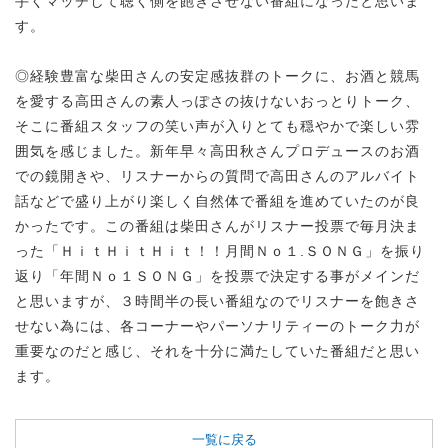
手くマッチして聴く側を飽きさせない番組になったと思いま
す。
◎経験豊富な柴田さんの安定感抜群のトークに、お酒と競馬
を愛する高田さんの素人っぽさの抜けないおっとりトーク、
そこに番組スタッフの笑い声が入りとても穏やかで楽しい雰
囲気を感じました。新年早々高田秋さんプロデュースのお酒
での鏡開きや、リスナーからの質問で高田さんのアルバイト
話などで盛り上がり楽しく自然体で番組を進めていたのが良
かったです。この番組は柴田さんがリスナー投票で毎月決ま
った「ＨｉｔＨｉｔＨｉｔ！！月間Ｎｏ１.ＳＯＮＧ」を振り
返り「年間Ｎｏ１ＳＯＮＧ」を投票で決定する事がメインだ
と思いますが、３時間半の長い番組なのでリスナーを飽きさ
せない為には、各コーナーやパーソナリティーのトーク力が
重要なのだと感じ、それを十分に満たしていた番組だと思い
ます。
一覧に戻る