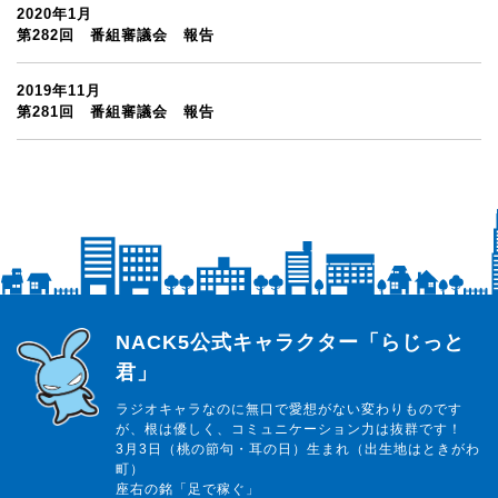
2020年1月
第282回 番組審議会 報告
2019年11月
第281回 番組審議会 報告
らじっと君
NACK5公式キャラクター「らじっと
君」
ラジオキャラなのに無口で愛想がない変わりものです
が、根は優しく、コミュニケーション力は抜群です！
3月3日（桃の節句・耳の日）生まれ（出生地はときがわ
町）
座右の銘「足で稼ぐ」