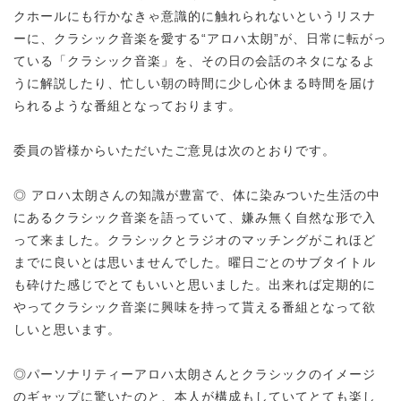
クホールにも行かなきゃ意識的に触れられないというリスナ
ーに、クラシック音楽を愛する“アロハ太朗”が、日常に転がっ
ている「クラシック音楽」を、その日の会話のネタになるよ
うに解説したり、忙しい朝の時間に少し心休まる時間を届け
られるような番組となっております。
委員の皆様からいただいたご意見は次のとおりです。
◎ アロハ太朗さんの知識が豊富で、体に染みついた生活の中
にあるクラシック音楽を語っていて、嫌み無く自然な形で入
って来ました。クラシックとラジオのマッチングがこれほど
までに良いとは思いませんでした。曜日ごとのサブタイトル
も砕けた感じでとてもいいと思いました。出来れば定期的に
やってクラシック音楽に興味を持って貰える番組となって欲
しいと思います。
◎パーソナリティーアロハ太朗さんとクラシックのイメージ
のギャップに驚いたのと、本人が構成もしていてとても楽し