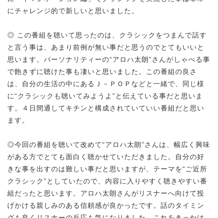
にチャレンジ的で新しいと思いました。
◎ この番組を聴いて思ったのは、クラシックをつまんで話す
と言う事は、あまり前例が無い事だと思うのでとてもいいと
思います。パーソナリティーの“アロハ太朗”さんがしゃべる事
で飽きずに聴けた事も凄いと思いました。この番組の良さ
は、自分の生活の中にあるＪ－ＰＯＰなどと一緒で、同じ様
に“クラシックも聴いてみようよ”と伝えている事だと思いま
す。４日間通してキチンと構成されていていい番組だと思い
ます。
◎今回の番組を聴いて改めて“アロハ太朗”さんは、幅広く興味
がある方でとても面白く聴かせていただきました。自分の好
きな事を出すのは難しい事だと思いますが、テーマを“ご近所
クラシック”としていたので、内容に入りやすく聴きやすい番
組だったと思います。アロハ太朗さんがリスナーへ向けて投
げかける親しみのある信頼感が良かったです。話のタイミン
グも良くリスナーの反応も気になりました。これをきっかけ