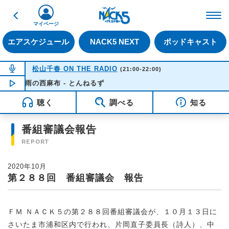
戻る
FM NACK5 79.5MHz（
マイページ
エアスケジュール
NACK5 NEXT
ポッドキャスト
NOW ON AIR
松山千春 ON THE RADIO
(21:00-22:00)
雨の西麻布 - とんねるず
NOW PLAYING
21:18
聴く
調べる
知る
番組審議会報告
REPORT
2020年10月
第２８８回 番組審議会 報告
ＦＭ ＮＡＣＫ５の第２８８回番組審議会が、１０月１３日に
さいたま市浦和区内で行われ、片岡直子委員長（詩人）、中