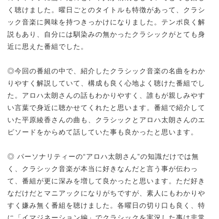
く聴けました。曜日ごとのタイトルも特徴があって、クラシ
ック音楽に興味を持つきっかけになりました。テンポ良く解
説もあり、自分には馴染みの無かったクラシックがとても身
近に思えた番組でした。
◎今回の番組の中で、紹介したクラシック音楽の名曲をわか
りやすく解説していて、構成も良く心地よく聴けた番組でし
た。アロハ太朗さんの話もわかりやすく、誰もが親しみやす
い言葉で身近に聴かせてくれたと思います。番組で紹介して
いた平原綾香さんの曲も、クラシックとアロハ太朗さんのエ
ピソードをからめて話していた事も良かったと思います。
◎ パーソナリティーの“アロハ太朗さん”の知識だけでは無
く、クラシック音楽が本当に好きなんだと言う事が伝わっ
て、番組が更に深みを増して良かったと思います。ただ好き
なだけだとマニアックになりがちですが、素人にもわかりや
すく嫌み無く番組を聴けました。各曜日の切り口も良く、特
に「イマジネーション編」でクラシックを実況した事は非常