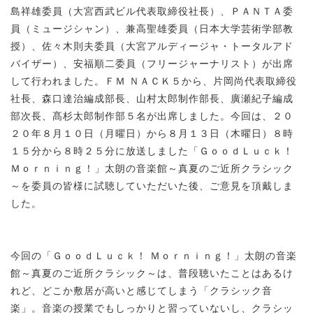
島祥雄委員（大宮西武ビル代表取締役社長）、ＰＡＮＴＡ委
員（ミュージシャン）、兼高聖雄委員（日本大学芸術学部教
授）、佐々木則夫委員（大宮アルディージャ・トータルアド
バイザー）、安福順二委員（フリージャーナリスト）が出席
して行われました。ＦＭ ＮＡＣＫ５から、片岡尚代表取締役
社長、森口達治編成部長、山村太郎制作部長、廣瀬紀子編成
部次長、髙杉太郎制作部５名が出席しました。今回は、２０
２０年８月１０日（月曜日）から８月１３日（木曜日）８時
１５分から８時２５分に放送しました「ＧｏｏｄＬｕｃｋ！
Ｍｏｒｎｉｎｇ！」太朗の音楽館～真夏のご近所クラシック
～を委員の皆様に試聴していただいた後、ご意見を頂戴しま
した。
今回の「ＧｏｏｄＬｕｃｋ！ Ｍｏｒｎｉｎｇ！」太朗の音楽
館～真夏のご近所クラシック～は、普段聴いたことはあるけ
れど、どこか敷居が高いと感じてしまう「クラシック音
楽」。音楽の授業でもしっかりと習っていないし、クラシッ