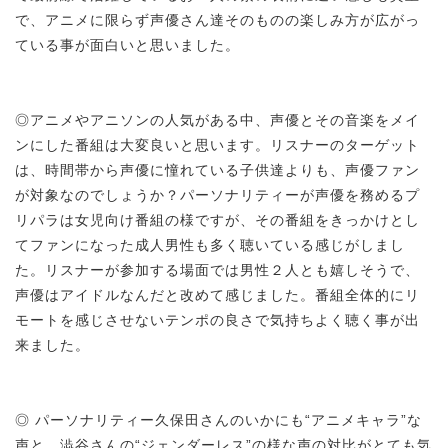
で、アニメに限らず声優さん達そのものの楽しみ方が広がっ
ている事が面白いと思いました。
◎アニメやアニソンの人気がある中、声優とその音楽をメイ
ンにした番組は大変良いと思います。リスナーのターゲット
は、時間帯から声優に憧れている子供達よりも、声優ファン
が対象なのでしょうか？パーソナリティーが声優を務めるプ
リパラは女児向け番組の様ですが、その番組をきっかけとし
てファンになった成人男性も多く聴いている感じがしまし
た。リスナーが参加する場面では男性２人とも嬉しそうで、
声優はアイドルなんだと改めて感じました。番組全体的にリ
モートを感じさせないテンポの良さで気持ちよく聴く事が出
来ました。
◎ パーソナリティー久保田さんのいかにも“アニメキャラ”な
声と、澁谷さんの“ジェンダーレス”の様な声の対比がとても気