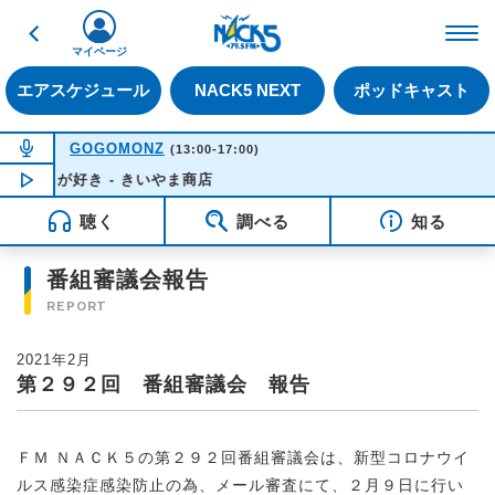
戻る
FM NACK5 79.5MHz（
マイページ
エアスケジュール
NACK5 NEXT
ポッドキャスト
NOW ON AIR
GOGOMONZ
(13:00-17:00)
島が好き - きいやま商店
NOW PLAYING
15:57
聴く
調べる
知る
番組審議会報告
REPORT
2021年2月
第２９２回 番組審議会 報告
ＦＭ ＮＡＣＫ５の第２９２回番組審議会は、新型コロナウイ
ルス感染症感染防止の為、メール審査にて、２月９日に行い