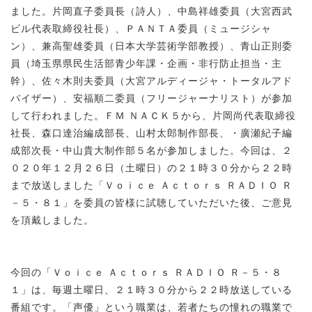
ました。片岡直子委員長（詩人）、中島祥雄委員（大宮西武
ビル代表取締役社長）、ＰＡＮＴＡ委員（ミュージシャ
ン）、兼高聖雄委員（日本大学芸術学部教授）、青山正則委
員（埼玉県県民生活部青少年課・企画・非行防止担当・主
幹）、佐々木則夫委員（大宮アルディージャ・トータルアド
バイザー）、安福順二委員（フリージャーナリスト）が参加
して行われました。ＦＭ ＮＡＣＫ５から、片岡尚代表取締役
社長、森口達治編成部長、山村太郎制作部長、・廣瀬紀子編
成部次長・中山貴大制作部５名が参加しました。今回は、２
０２０年１２月２６日（土曜日）の２１時３０分から２２時
まで放送しました「Ｖｏｉｃｅ Ａｃｔｏｒｓ ＲＡＤＩＯ Ｒ
－５・８１」を委員の皆様に試聴していただいた後、ご意見
を頂戴しました。
今回の「Ｖｏｉｃｅ Ａｃｔｏｒｓ ＲＡＤＩＯ Ｒ－５・８
１」は、毎週土曜日、２１時３０分から２２時放送している
番組です。「声優」という職業は、若者たちの憧れの職業で