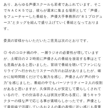
あり、あらゆる声優スクールも若者であふれています。そこ
でＮＡＣＫ５では、彼らが週末に集まる場所として「声優」
をフューチャーした番組を、声優大手事務所の“８１プロデュ
ース”とタッグを組んで盛り上げていく番組となっておりま
す。
委員の皆様からいただいたご意見は次のとおりです。
◎ 今のコロナ禍の中、一層ラジオの必要性が増しています
が、土曜日の２２時前に声優さんの番組を放送する事はとて
も意義があると思いました。冒頭で番組を聴いてファンにな
りライブへ行かれたリスナーの方のお話がありましたが、確
かに短時間聴くだけでも魅力を感じ、声優さんの“声の持つ
力”を感じました。番組の中でもパーソナリティー２人の役割
があると思いますが、久保田さんが安定して愛らしくされて
いるので、その分澁谷さんは状況が変わる度に、違うキャラ
クターの様な声で応じる事が素晴らしかったです。声優とし
て最前線で活躍しているお２人の素の表情に近い感じも貴重