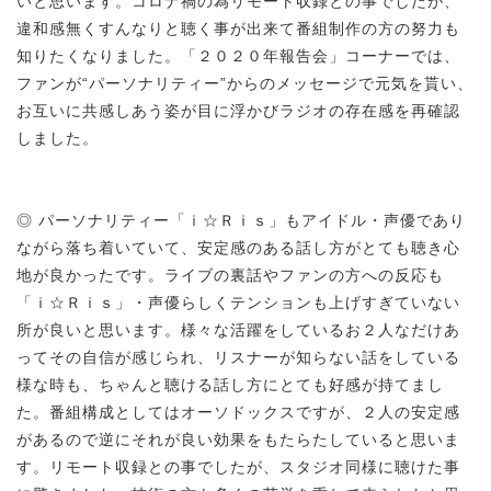
いと思います。コロナ禍の為リモート収録との事でしたが、
違和感無くすんなりと聴く事が出来て番組制作の方の努力も
知りたくなりました。「２０２０年報告会」コーナーでは、
ファンが“パーソナリティー”からのメッセージで元気を貰い、
お互いに共感しあう姿が目に浮かびラジオの存在感を再確認
しました。
◎ パーソナリティー「ｉ☆Ｒｉｓ」もアイドル・声優であり
ながら落ち着いていて、安定感のある話し方がとても聴き心
地が良かったです。ライブの裏話やファンの方への反応も
「ｉ☆Ｒｉｓ」・声優らしくテンションも上げすぎていない
所が良いと思います。様々な活躍をしているお２人なだけあ
ってその自信が感じられ、リスナーが知らない話をしている
様な時も、ちゃんと聴ける話し方にとても好感が持てまし
た。番組構成としてはオーソドックスですが、２人の安定感
があるので逆にそれが良い効果をもたらたしていると思いま
す。リモート収録との事でしたが、スタジオ同様に聴けた事