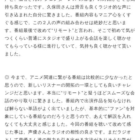
持ち良かったです。久保田さんは滑舌も良くラジオ的な声に
引き込まれた自分に驚きました。番組内容もマニア心をくす
ぐる感じで、この２人の声の組み合わせは絶妙だと思いま
す。番組最後で改めて“リモート”と言われ、そこで初めて気が
つくくらい普通にスタジオで盛り上がる会話を楽しく聴かせ
てもらっている様に進行していて、気持ち良く聴かせて貰い
ました。
◎ 今まで、アニメ関連に繋がる番組は比較的に少なかったと
思うので、新しいリスナーの開拓の一環としても良いチャレ
ンジだと思います。本当に“リモート”と疑うほどスムーズな会
話のやり取りに驚きました。番組内で出演作品を知らなけれ
ば解らない単語がよく出ていましたが、基本的に“ファン”を対
象にしている番組なのだろうと思うので、あえて解説を入れ
なくても大丈夫と感じました。今回の番組を聴いて改めて感
じた事は、声優さんとラジオの相性の良さです。まだラジオ
として声優さん達の魅力を引き出せる方法がありそうな気が