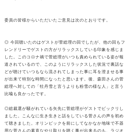
委員の皆様からいただいたご意見は次のとおりです。
◎ 今回聴いたのはゲストが菅総理の回でしたが、他の回もフ
レンドリーでゲストの方がリラックスしている印象を感じま
した。このコロナ禍で菅総理がいつも責められている姿が報
道されているので、このようにリラックスした状況で裏話な
どが聴けていつもなら流されてしまった事に耳を澄ませる事
が出来て特別な時間になったと思います。後、森田さんの菅
総理へ対しての「牡丹雪と言うよりも粉雪の様な人」と言う
比喩も良かったです。
◎総裁選が騒がれている矢先に菅総理がゲストでビックリし
ました。こんなに生き生きと話をしている菅さんの声を初め
て聴きました。オリンピックを前にしてなかなか地味で不器
用な菅さんの素直なやり取りを聴く事が出来るのも、ラジオ