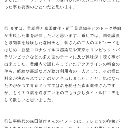
った事も要因のひとつだと思います。
◎ まずは、菅総理と森田健作・前千葉県知事とのトーク番組
が実現した事を評価したいと思います。番組では、国会議員
と県知事を経験した森田氏と、菅さんの二人のエピソードを
はじめ、新型コロナウイルス感染症や東京オリンピック・パ
ラリンピックなどの多方面のテーマに及び興味深く聴く事が
出来ました。番組内で話しをしていたアクアラインの料金の
件も、経緯や裏話などが聴け利用者の一人として、その様に
料金が決められていたのかと合点しました。ただ、気になっ
たのがかつて青春ドラマでは名を馳せた森田健作さんです
が、もう７０歳を過ぎているのでもう少しタイトルに工夫を
して欲しいと思いました。
◎知事時代の森田健作さんのイメージは、テレビでの印象が