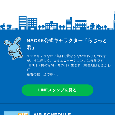
らじっと君
NACK5公式キャラクター「らじっと
君」
ラジオキャラなのに無口で愛想がない変わりものです
が、根は優しく、コミュニケーション力は抜群です！
3月3日（桃の節句・耳の日）生まれ（出生地はときがわ
町）
座右の銘「足で稼ぐ」
LINEスタンプを見る
AIR SCHEDULE