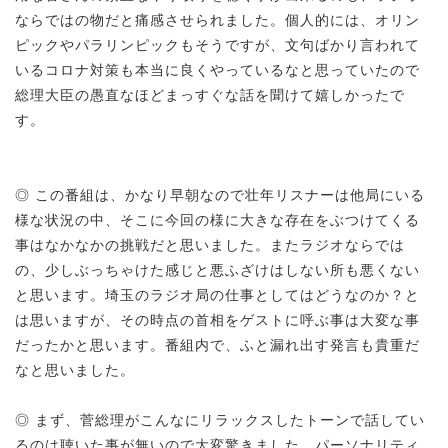
ならではの物だと痛感させられました。個人的には、オリン
ピックやパラリンピックもそうですが、文句ばかり言われて
いるコロナ対策も本当に良くやっているなと思っていたので
総理大臣の愚直なほどまっすぐな話を聞けて嬉しかったで
す。
◎ この番組は、かなり早朝なので壮年リスナーは他局にいる
様な状況の中、そこに今回の様に大きな存在をぶつけてくる
事はなかなかの挑戦だと思いました。またラジオならでは
の、少しぶっちゃけた感じと悪ふざけはしない所も悪くない
と思います。埼玉のラジオ局の仕事としてはどうなのか？と
は思いますが、その時点の首相をゲストに呼ぶ事は大変な事
だったかと思います。番組内で、ふと漏れ出す発言も貴重だ
なと思いました。
◎ まず、菅総理がこんなにリラックスしたトーンで話してい
るのは聴いた事が無いので大変驚きました。パーソナリティ