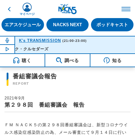
戻る
FM NACK5 79.5MHz（
マイページ
エアスケジュール
NACK5 NEXT
ポッドキャスト
NOW ON AIR
K's TRANSMISSION
(21:00-23:00)
ーク・クルセダーズ
NOW PLAYING
22:21
聴く
調べる
知る
番組審議会報告
REPORT
2021年9月
第２９８回 番組審議会 報告
ＦＭ ＮＡＣＫ５の第２９８回番組審議会は、新型コロナウイ
ルス感染症感染防止の為、メール審査にて９月１４日に行い