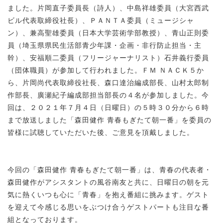
ました。片岡直子委員長（詩人）、中島祥雄委員（大宮西武
ビル代表取締役社長）、ＰＡＮＴＡ委員（ミュージシャ
ン）、兼高聖雄委員（日本大学芸術学部教授）、青山正則委
員（埼玉県県民生活部青少年課・企画・非行防止担当・主
幹）、安福順二委員（フリージャーナリスト）石井義行委員
（団体職員）が参加して行われました。ＦＭ ＮＡＣＫ５か
ら、片岡尚代表取締役社長、森口達治編成部長、山村太郎制
作部長、廣瀬紀子編成部担当部長の４名が参加しました。今
回は、２０２１年７月４日（日曜日）の５時３０分から６時
まで放送しました「森田健作 青春もぎたて朝一番」を委員の
皆様に試聴していただいた後、ご意見を頂戴しました。
今回の「森田健作 青春もぎたて朝一番」は、青春の代表者・
森田健作がアシスタントの風谷南友と共に、日曜日の朝を元
気に熱くいつも心に「青春」を抱え番組に挑みます。ゲスト
を迎えて今感じる思いをぶつけ合うゲストパートも注目な番
組となっております。