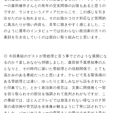
ーの森田健作さんとの長年の交友関係のお陰もあると思うの
ですが、ラジオというメディアだからこそ、この感じを引き
出せたのかも知れません。そのお陰かコロナ対応など世間的
に風当たりが強い内容も、非常に聴きやすく感じました。こ
のように通常のインタビューでは伝わらない政治家の方々の
素顔を引き出していくのは面白い取り組みだと思います。
◎ 今回番組のゲストが菅総理と言う事でどのような展開にな
るのか？楽しみながら拝聴しました。森田前千葉県知事の人
となりと、その時代に築いた菅総理との信頼関係で、とても
温かみのある番組だったと思います。テレビで見る緊張感の
ある菅総理とは違い、ゆったりと楽しみながら話をされてい
た印象でした。とかく政治家の発言は、文脈に関係無く一部
を切り取られその部分を強調されて批判されがちですが、こ
の番組では、ほとんどテレビでは放送されない様なコロナ対
策の成功例や苦労話を全体像が解るように丁寧に話されてい
ました。パーソナリティーの森田さんの受け止め方が上手だ