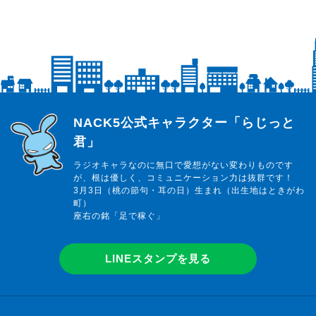
らじっと君
NACK5公式キャラクター「らじっと
君」
ラジオキャラなのに無口で愛想がない変わりものです
が、根は優しく、コミュニケーション力は抜群です！
3月3日（桃の節句・耳の日）生まれ（出生地はときがわ
町）
座右の銘「足で稼ぐ」
LINEスタンプを見る