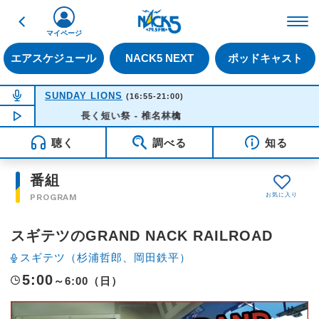
戻る
FM NACK5 79.5MHz（
マイページ
エアスケジュール
NACK5 NEXT
ポッドキャスト
NOW ON AIR
SUNDAY LIONS
(16:55-21:00)
NOW PLAYING
長く短い祭 - 椎名林檎
16:35
聴く
調べる
知る
番組
PROGRAM
スギテツのGRAND NACK RAILROAD
スギテツ（杉浦哲郎、岡田鉄平）
5:00
～6:00（日）