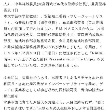
人）、中島祥雄委員(大宮西武ビル代表取締役社長)、兼高聖雄
委員（日
本大学芸術学部教授）、安福順二委員（フリージャーナリス
ト）、石井義行委員（団体職員）、萩原由浩委員（自治体職
員）が参加して行われました。ＦＭ ＮＡＣＫ５からは、片岡
尚代表取締役会長、武藤昭代表取締役社長、森口達治放送本
部長、編成制作部横地裕道次長、金井勇樹編成制作部課長、
谷井佳輔編成業務部課長の６名が参加しました。今回は、２
０２５年１２月２８日（日曜日）に放送されました『NACK5
Special 八王子きぬた歯科 Presents From The Edge』を試
聴していただいた後、ご意見を頂戴しました。
本番組は、提供社でもあり、出演者でもある八王子きぬた歯
科院長・きぬた泰和氏がメインパーソナリティーを務め、ゲ
ストに実業家として成功を収めた西村誠司氏・青山学院大学
駅伝部を
常勝軍団に育てた原晋氏をお迎えし、人目に縛られず、“個と
して生き抜いてきた”人物たちの人生観をお伝えする対談番組