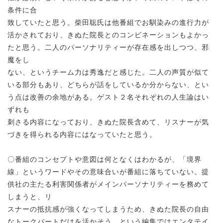
条件に合
致していたと思う。柴田聡氏は他番組でお馴染みの進行力が
活かされており、きぬた院長とのコンビネーションもよかっ
たと思う。二人のパーソナリティーが存在感を出しつつ、邪
魔をし
ない、というチーム力は秀逸だと感じた。二人の声質が似て
いる部分もあり、どちらが話をしているか分からない、とい
う点は改善の余地がある。ゲスト２名それぞれの人生論はい
ずれも
刺さる内容になっており、きぬた院長含めて、リスナーが気
づきを得られる内容にはなっていたと思う。
〇番組のコンセプトや意図は何となくはわかるが、「境界
線」というワードやその意味合いが番組に落ちていない。提
供社の主たる利害関係者がメインパーソナリティーを務めて
しまうと、リ
スナーの抵抗感が強くなってしまうため、きぬた院長の自由
なトークパートだけを活かそう、という編集ではエンタテイ