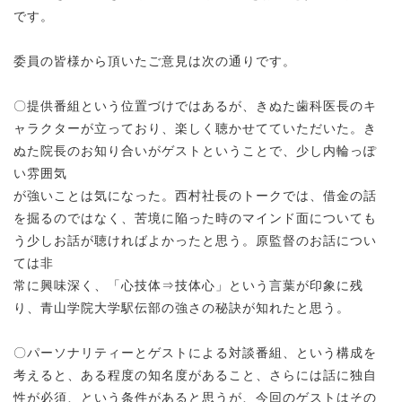
です。
委員の皆様から頂いたご意見は次の通りです。
〇提供番組という位置づけではあるが、きぬた歯科医長のキ
ャラクターが立っており、楽しく聴かせてていただいた。き
ぬた院長のお知り合いがゲストということで、少し内輪っぽ
い雰囲気
が強いことは気になった。西村社長のトークでは、借金の話
を掘るのではなく、苦境に陥った時のマインド面についても
う少しお話が聴ければよかったと思う。原監督のお話につい
ては非
常に興味深く、「心技体⇒技体心」という言葉が印象に残
り、青山学院大学駅伝部の強さの秘訣が知れたと思う。
〇パーソナリティーとゲストによる対談番組、という構成を
考えると、ある程度の知名度があること、さらには話に独自
性が必須、という条件があると思うが、今回のゲストはその