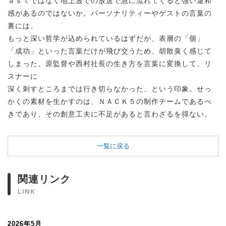
ａｓｔではなく地上波での放送で急に流れてくると強い違和
感があるのではないか。パーソナリティーやゲストの言葉の
裏には、
もっと深い哲学が込められているはずだが、表層の「個」
「成功」といった言葉だけが飛び交うため、胡散臭く感じて
しまった。原監督や西村社長の生き方を言葉に変換して、リ
スナーに
深く刺すところまでは行き切らなかった、という印象。せっ
かくの素材を生かすのは、ＮＡＣＫ５の制作チームであるべ
きであり、その創意工夫に不足があると言わざるを得ない。
一覧に戻る
関連リンク
LINK
2026年5月