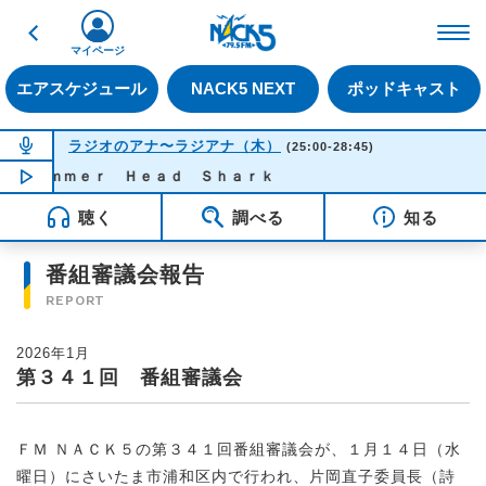
戻る
FM NACK5 79.5MHz（
マイページ
エアスケジュール
NACK5 NEXT
ポッドキャスト
NOW ON AIR
ラジオのアナ〜ラジアナ（木）
(25:00-28:45)
ｍｍｅｒ Ｈｅａｄ Ｓｈａｒｋ
NOW PLAYING
02:01
聴く
調べる
知る
番組審議会報告
REPORT
2026年1月
第３４１回 番組審議会
ＦＭ ＮＡＣＫ５の第３４１回番組審議会が、１月１４日（水
曜日）にさいたま市浦和区内で行われ、片岡直子委員長（詩