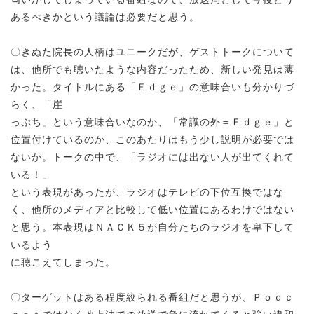
あるべきかという議論は必要だと思う。
〇きぬた院長の人柄はユニークだが、ゲストトークについて
は、他所でも聴いたような内容だったため、新しい発見は薄
かった。タイトルにある「Ｅｄｇｅ」の意味合いも分かりづ
らく、「崖
っぷち」という意味合いなのか、「常識の外＝Ｅｄｇｅ」と
位置付けているのか、このあたりはもう少し説明が必要では
ないか。トークの中で、「ラジオには出ない人が出てくれて
いる！」
という表現があったが、ラジオはテレビの下位互換ではな
く、他所のメディアと比較して低い位置にあるわけではない
と思う。本表現はＮＡＣＫ５が自分たちのラジオを卑下して
いるよう
に聴こえてしまった。
〇ターゲットはある程度絞られる番組だと思うが、Ｐｏｄｃ