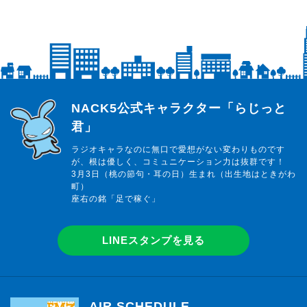
らじっと君
NACK5公式キャラクター「らじっと
君」
ラジオキャラなのに無口で愛想がない変わりものです
が、根は優しく、コミュニケーション力は抜群です！
3月3日（桃の節句・耳の日）生まれ（出生地はときがわ
町）
座右の銘「足で稼ぐ」
LINEスタンプを見る
AIR SCHEDULE