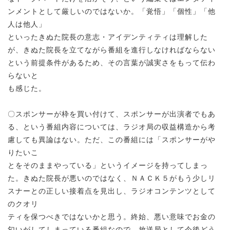
ンメントとして厳しいのではないか。「覚悟」「個性」「他
人は他人」
といったきぬた院長の意志・アイデンティティは理解した
が、きぬた院長を立てながら番組を進行しなければならない
という前提条件があるため、その言葉が誠実さをもって伝わ
らないと
も感じた。
〇スポンサーが枠を買い付けて、スポンサーが出演者でもあ
る、という番組内容については、ラジオ局の収益構造から考
慮しても異論はない。ただ、この番組には「スポンサーがや
りたいこ
とをそのままやっている」というイメージを持ってしまっ
た。きぬた院長が悪いのではなく、ＮＡＣＫ５がもう少しリ
スナーとの正しい接着点を見出し、ラジオコンテンツとして
のクオリ
ティを保つべきではないかと思う。終始、悪い意味でお金の
匂いがしてしまっている番組なので、放送局として今後どう