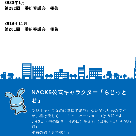
2020年1月
第282回 番組審議会 報告
2019年11月
第281回 番組審議会 報告
らじっと君
NACK5公式キャラクター「らじっと
君」
ラジオキャラなのに無口で愛想がない変わりものです
が、根は優しく、コミュニケーション力は抜群です！
3月3日（桃の節句・耳の日）生まれ（出生地はときがわ
町）
座右の銘「足で稼ぐ」