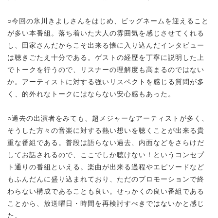
○今回の氷川きよしさんをはじめ、ビッグネームを迎えること
が多い本番組。落ち着いた大人の雰囲気を感じさせてくれる
し、田家さんだからこそ出来る懐に入り込んだインタビュー
は聴きごたえ十分である。ゲストの経歴を丁寧に説明した上
でトークを行うので、リスナーの理解度も高まるのではない
か。アーティストに対する強いリスペクトを感じる質問が多
く、的外れなトークにはならない安心感もあった。
○過去の出演者をみても、超メジャーなアーティストが多く、
そうした方々の音楽に対する熱い想いを聴くことが出来る貴
重な番組である。普段は語らない過去、内面などをさらけだ
してお話されるので、ここでしか聴けない！というコンセプ
ト通りの番組といえる。楽曲が出来る過程やエピソードなど
もふんだんに盛り込まれており、ただのプロモーションで終
わらない構成であることも良い。せっかくの良い番組である
ことから、放送曜日・時間を再検討すべきではないかと感じ
た。