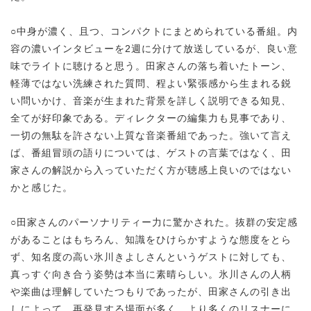
○中身が濃く、且つ、コンパクトにまとめられている番組。内
容の濃いインタビューを2週に分けて放送しているが、良い意
味でライトに聴けると思う。田家さんの落ち着いたトーン、
軽薄ではない洗練された質問、程よい緊張感から生まれる鋭
い問いかけ、音楽が生まれた背景を詳しく説明できる知見、
全てが好印象である。ディレクターの編集力も見事であり、
一切の無駄を許さない上質な音楽番組であった。強いて言え
ば、番組冒頭の語りについては、ゲストの言葉ではなく、田
家さんの解説から入っていただく方が聴感上良いのではない
かと感じた。
○田家さんのパーソナリティー力に驚かされた。抜群の安定感
があることはもちろん、知識をひけらかすような態度をとら
ず、知名度の高い氷川きよしさんというゲストに対しても、
真っすぐ向き合う姿勢は本当に素晴らしい。氷川さんの人柄
や楽曲は理解していたつもりであったが、田家さんの引き出
しによって、再発見する場面が多く、より多くのリスナーに