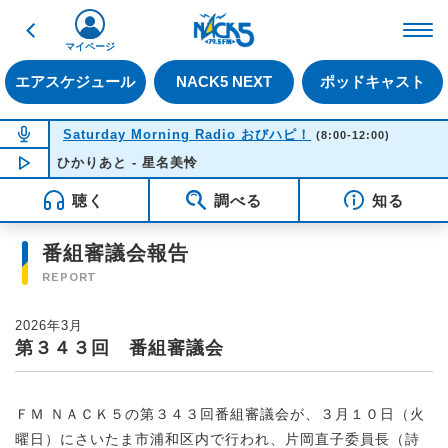
戻る
FM NACK5 79.5MHz（
マイページ
エアスケジュール
NACK5 NEXT
ポッドキャスト
NOW ON AIR
Saturday Morning Radio おびハピ！
(8:00-12:00)
ひかりあと - 星名美怜
NOW PLAYING
08:39
聴く
調べる
知る
番組審議会報告
REPORT
2026年3月
第３４３回 番組審議会
ＦＭ ＮＡＣＫ５の第３４３回番組審議会が、３月１０日（火
曜日）にさいたま市浦和区内で行われ、片岡直子委員長（詩