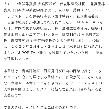
人）、中島祥雄委員(大宮西武ビル代表取締役社長)、兼高聖雄
委員（日本大学芸術学部教授）、安福順二委員（フリージャ
ーナリスト）、石井義行委員（団体職員）、萩原由浩委員
（自治体職員）が参加して行われました。ＦＭ ＮＡＣＫ５か
らは、片岡尚代表取締役会長、森口達治放送本部長、編成制
作部山村太郎シニアディレクター、編成制作部 横地裕道次
長、編成業務部 谷井佳輔課長の５名が参加しました。今回
は、２０２６年２月４日・２月１１日（水曜日）に放送され
ました『J-POP TALKIN’』を試聴していただいた後、ご意見
を頂戴しました。
本番組は、音楽評論家・田家秀樹が独自の目線で行うインタ
ビューを中心にお届けする番組です。普段は聞くことのでき
ない裏話や、本音トークを引き出すことで、アーティストの
人物像を鮮明にし、リスナーに新たな音楽的知見を与える音
楽番組です。
委員の皆様から頂いたご意見は次の通りです。