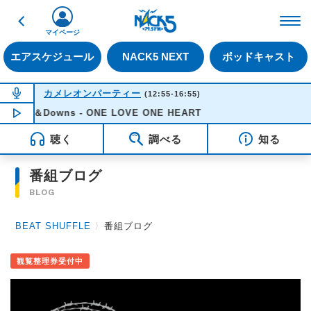
戻る
FM NACK5 79.5MHz（
マイページ
エアスケジュール
NACK5 NEXT
ポッドキャスト
NOW ON AIR
カメレオンパーティー
(12:55-16:55)
Ups＆Downs - ONE LOVE ONE HEART
NOW PLAYING
14:19
聴く
調べる
知る
番組ブログ
BLOG
BEAT SHUFFLE
〉
番組ブログ
観覧整理券受付中