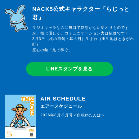
らじっと君
NACK5公式キャラクター「らじっと
君」
ラジオキャラなのに無口で愛想がない変わりものです
が、根は優しく、コミュニケーション力は抜群です！
3月3日（桃の節句・耳の日）生まれ（出生地はときがわ
町）
座右の銘「足で稼ぐ」
LINEスタンプを見る
AIR SCHEDULE
エアースケジュール
2026年8月-9月号＜白根ゆたんぽ＞