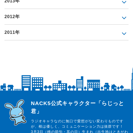
2013年
2012年
2011年
らじっと君
NACK5公式キャラクター「らじっと
君」
ラジオキャラなのに無口で愛想がない変わりものです
が、根は優しく、コミュニケーション力は抜群です！
3月3日（桃の節句・耳の日）生まれ（出生地はときがわ