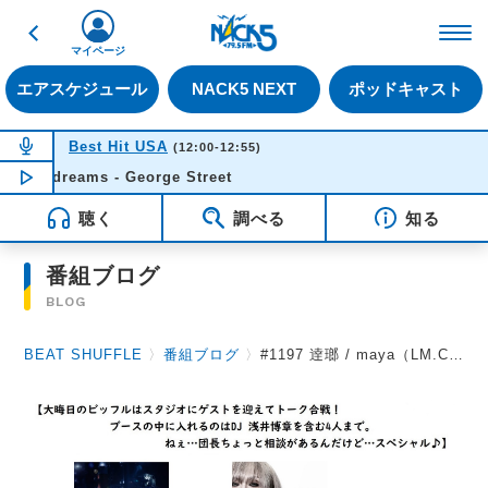
戻る
FM NACK5 79.5MHz（
マイページ
エアスケジュール
NACK5 NEXT
ポッドキャスト
NOW ON AIR
Best Hit USA
(12:00-12:55)
reams - George Street
NOW PLAYING
11:49
聴く
調べる
知る
番組ブログ
BLOG
BEAT SHUFFLE
〉
番組ブログ
〉
#1197 逹瑯 / maya（LM.C）/ 団長（NoGoD）/ SORA（DEZERT） 2021.12.31