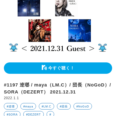
今すぐ聴く！
#1197 逹瑯 / maya（LM.C）/ 団長（NoGoD）/
SORA（DEZERT） 2021.12.31
2022.1.1
#逹瑯
#maya
#LM.C
#団長
#NoGoD
#SORA
#DEZERT
#