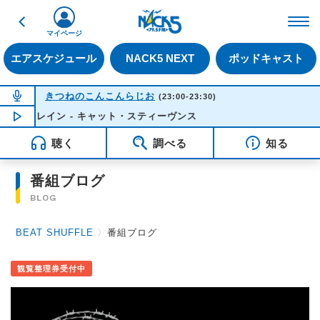
戻る
FM NACK5 79.5MHz（
マイページ
エアスケジュール
NACK5 NEXT
ポッドキャスト
NOW ON AIR
きつねのこんこんらじお
(23:00-23:30)
・トレイン - キャット・スティーヴンス
NOW PLAYING
22:50
聴く
調べる
知る
番組ブログ
BLOG
BEAT SHUFFLE
〉
番組ブログ
観覧整理券受付中