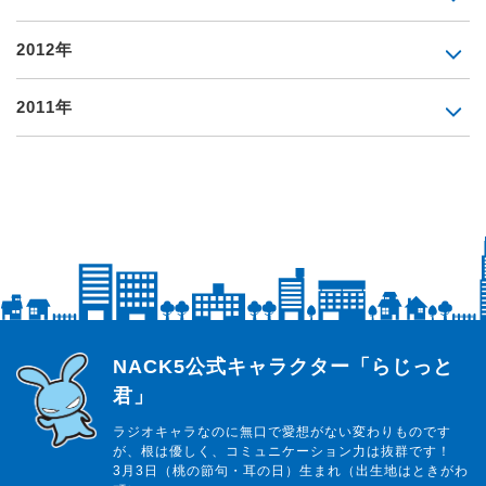
2012年
2011年
らじっと君
NACK5公式キャラクター「らじっと
君」
ラジオキャラなのに無口で愛想がない変わりものです
が、根は優しく、コミュニケーション力は抜群です！
3月3日（桃の節句・耳の日）生まれ（出生地はときがわ