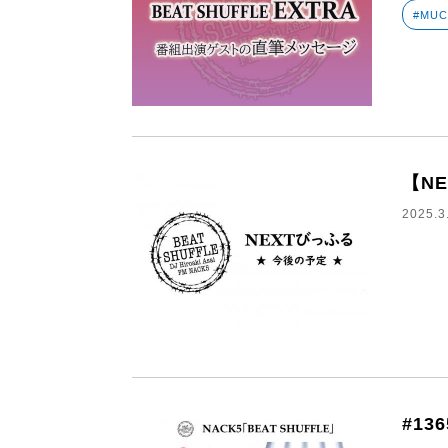
#MU
【N
2025.3
#13