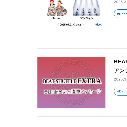
2025.3
#Dac
BEA
アン
2025.3
#Dac