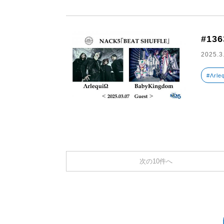
#136
2025.3
#Λrle
次の10件へ