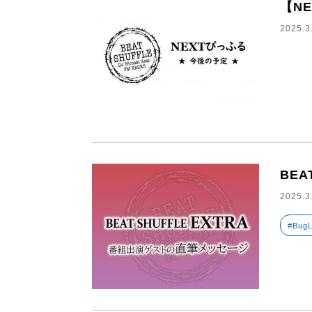
【N
2025.3
BEA
2025.3
#Bug