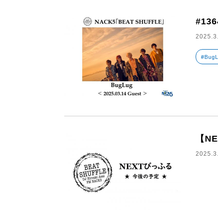
#13
2025.3
#Bug
【N
2025.3