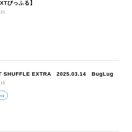
EXTびっふる】
.21
T SHUFFLE EXTRA 2025.03.14 BugLug
.15
Lug