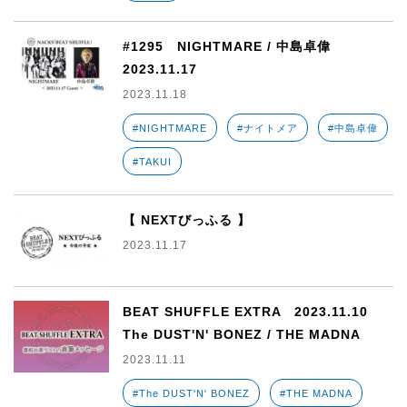
#1295 NIGHTMARE / 中島卓偉
2023.11.17
2023.11.18
#NIGHTMARE
#ナイトメア
#中島卓偉
#TAKUI
【 NEXTびっふる 】
2023.11.17
BEAT SHUFFLE EXTRA 2023.11.10
The DUST'N' BONEZ / THE MADNA
2023.11.11
#The DUST'N' BONEZ
#THE MADNA