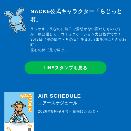
らじっと君
NACK5公式キャラクター「らじっと
君」
ラジオキャラなのに無口で愛想がない変わりものです
が、根は優しく、コミュニケーション力は抜群です！
3月3日（桃の節句・耳の日）生まれ（出生地はときがわ
町）
座右の銘「足で稼ぐ」
LINEスタンプを見る
AIR SCHEDULE
エアースケジュール
2026年8月-9月号＜白根ゆたんぽ＞