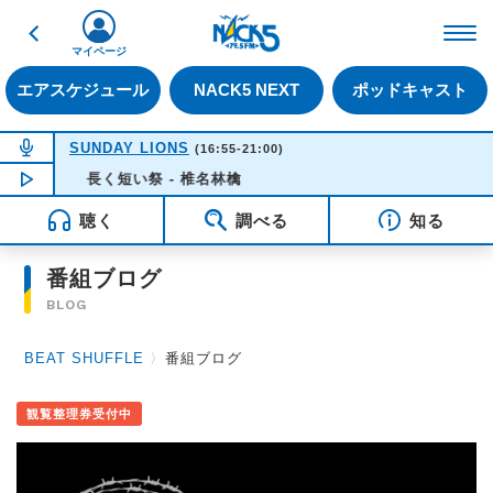
戻る
FM NACK5 79.5MHz（
マイページ
エアスケジュール
NACK5 NEXT
ポッドキャスト
NOW ON AIR
SUNDAY LIONS
(16:55-21:00)
NOW PLAYING
長く短い祭 - 椎名林檎
16:35
聴く
調べる
知る
番組ブログ
BLOG
BEAT SHUFFLE
〉
番組ブログ
観覧整理券受付中