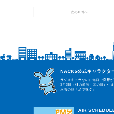
次の10件へ
らじっと君
NACK5公式キャラク
ラジオキャラなのに無口で愛想が
3月3日（桃の節句・耳の日）生
座右の銘「足で稼ぐ」
AIR SCHEDUL