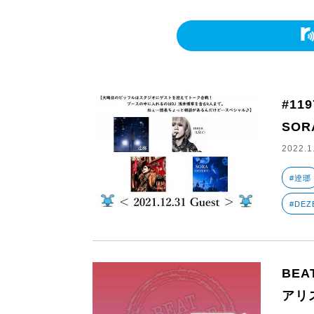
#11
SOR
2022.1
#逹瑯
#DEZ
BEAT
アリ