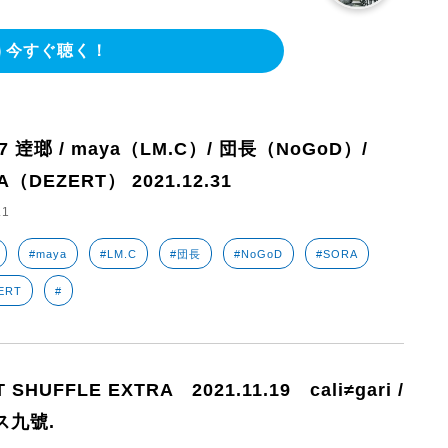
今すぐ聴く！
97 逹瑯 / maya（LM.C）/ 団長（NoGoD）/
A（DEZERT） 2021.12.31
.1
#maya
#LM.C
#団長
#NoGoD
#SORA
ERT
#
 SHUFFLE EXTRA 2021.11.19 cali≠gari /
ス九號.