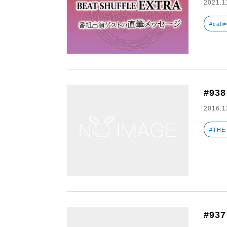
2021.1
#cali≠
#938
2016.1
#THE
#93