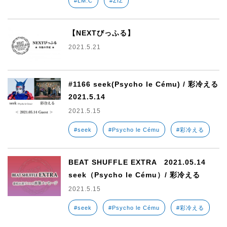
#LM.C
#ZIZ
【NEXTびっふる】
2021.5.21
#1166 seek(Psycho le Cému) / 彩冷える
2021.5.14
2021.5.15
#seek
#Psycho le Cému
#彩冷える
BEAT SHUFFLE EXTRA 2021.05.14
seek（Psycho le Cému）/ 彩冷える
2021.5.15
#seek
#Psycho le Cému
#彩冷える