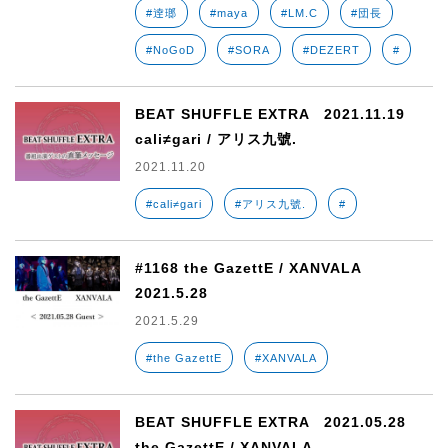
#逹瑯
#maya
#LM.C
#団長
#NoGoD
#SORA
#DEZERT
#
BEAT SHUFFLE EXTRA 2021.11.19
cali≠gari / アリス九號.
2021.11.20
#cali≠gari
#アリス九號.
#
#1168 the GazettE / XANVALA
2021.5.28
2021.5.29
#the GazettE
#XANVALA
BEAT SHUFFLE EXTRA 2021.05.28
the GazettE / XANVALA