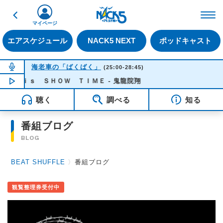
戻る
FM NACK5 79.5MHz（
マイページ
エアスケジュール
NACK5 NEXT
ポッドキャスト
NOW ON AIR
海老車の「ばくばく」
(25:00-28:45)
 ｉｓ ＳＨＯＷ ＴＩＭＥ - 鬼龍院翔
NOW PLAYING
04:11
聴く
調べる
知る
番組ブログ
BLOG
BEAT SHUFFLE
〉
番組ブログ
観覧整理券受付中