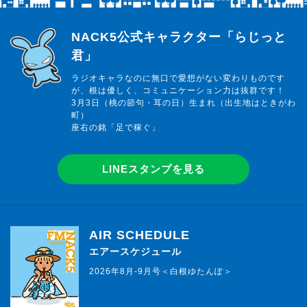
らじっと君
NACK5公式キャラクター「らじっと
君」
ラジオキャラなのに無口で愛想がない変わりものです
が、根は優しく、コミュニケーション力は抜群です！
3月3日（桃の節句・耳の日）生まれ（出生地はときがわ
町）
座右の銘「足で稼ぐ」
LINEスタンプを見る
AIR SCHEDULE
エアースケジュール
2026年8月-9月号＜白根ゆたんぽ＞