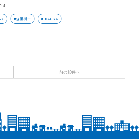
0.4
GY
#森重樹一
#DIAURA
前の10件へ