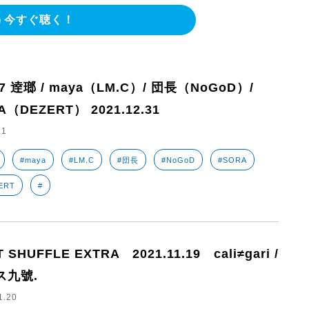
今すぐ聴く！
97 逹瑯 / maya（LM.C）/ 団長（NoGoD）/
A（DEZERT） 2021.12.31
.1
#maya
#LM.C
#団長
#NoGoD
#SORA
ERT
#
 SHUFFLE EXTRA 2021.11.19 cali≠gari /
ス九號.
1.20