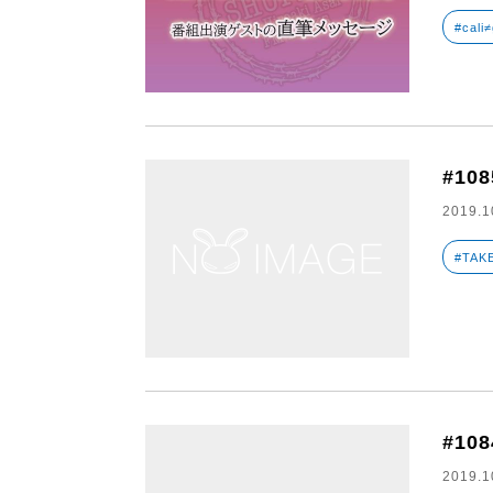
#cali≠
#108
2019.1
#TAK
#10
2019.1