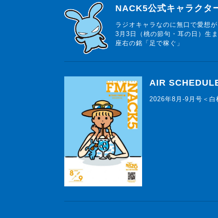
らじっと君
NACK5公式キャラク
ラジオキャラなのに無口で愛想が
3月3日（桃の節句・耳の日）生
座右の銘「足で稼ぐ」
AIR SCHEDUL
2026年8月-9月号＜