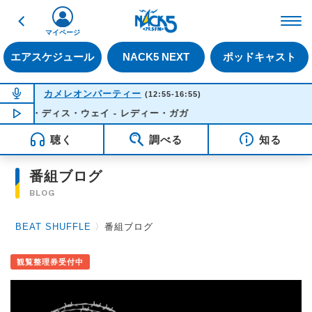
戻る
FM NACK5 79.5MHz（
マイページ
エアスケジュール
NACK5 NEXT
ポッドキャスト
NOW ON AIR
カメレオンパーティー
(12:55-16:55)
ーン・ディス・ウェイ - レディー・ガガ
NOW PLAYING
14:41
聴く
調べる
知る
番組ブログ
BLOG
BEAT SHUFFLE
〉
番組ブログ
観覧整理券受付中