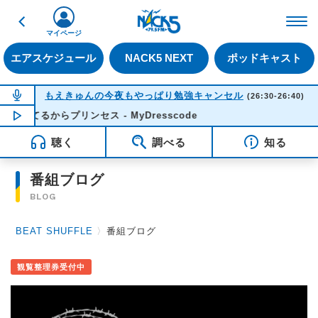
戻る
FM NACK5 79.5MHz（
マイページ
エアスケジュール
NACK5 NEXT
ポッドキャスト
NOW ON AIR
もえきゅんの今夜もやっぱり勉強キャンセル
(26:30-26:40)
してるからプリンセス - MyDresscode
NOW PLAYING
02:36
聴く
調べる
知る
番組ブログ
BLOG
BEAT SHUFFLE
〉
番組ブログ
観覧整理券受付中