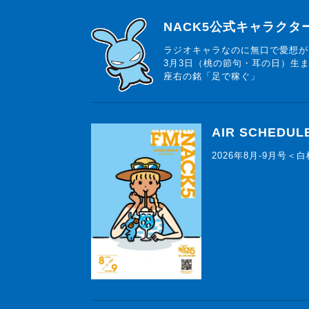
らじっと君
NACK5公式キャラク
ラジオキャラなのに無口で愛想が
3月3日（桃の節句・耳の日）生
座右の銘「足で稼ぐ」
AIR SCHEDUL
2026年8月-9月号＜