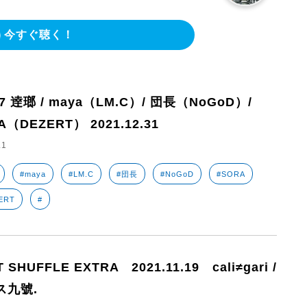
今すぐ聴く！
97 逹瑯 / maya（LM.C）/ 団長（NoGoD）/
A（DEZERT） 2021.12.31
.1
#maya
#LM.C
#団長
#NoGoD
#SORA
ERT
#
 SHUFFLE EXTRA 2021.11.19 cali≠gari /
ス九號.