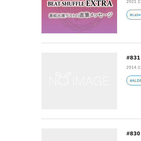
2021.1
#cali≠
#831
2014.1
#ALD
#830