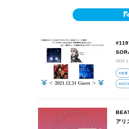
#11
SOR
2022.1
#逹瑯
#DEZ
BEAT
アリ