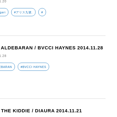
1.20
gari
#アリス九號.
#
 ALDEBARAN / BVCCI HAYNES 2014.11.28
1.28
EBARAN
#BVCCI HAYNES
 THE KIDDIE / DIAURA 2014.11.21