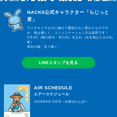
らじっと君
NACK5公式キャラクター「らじっと
君」
ラジオキャラなのに無口で愛想がない変わりものです
が、根は優しく、コミュニケーション力は抜群です！
3月3日（桃の節句・耳の日）生まれ（出生地はときがわ
町）
座右の銘「足で稼ぐ」
LINEスタンプを見る
AIR SCHEDULE
エアースケジュール
2026年8月-9月号＜白根ゆたんぽ＞