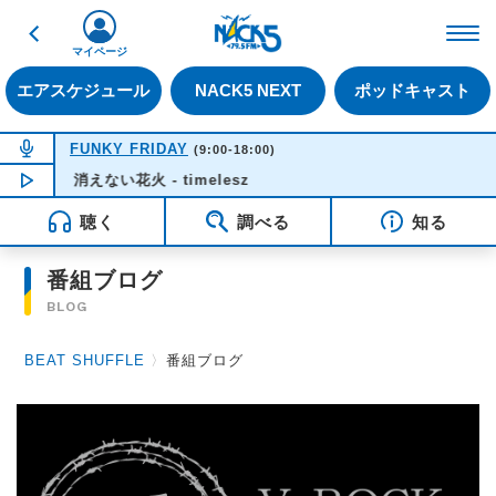
戻る
FM NACK5 79.5MHz（
マイページ
エアスケジュール
NACK5 NEXT
ポッドキャスト
NOW ON AIR
FUNKY FRIDAY
(9:00-18:00)
消えない花火 - timelesz
NOW PLAYING
10:55
聴く
調べる
知る
番組ブログ
BLOG
BEAT SHUFFLE
〉
番組ブログ