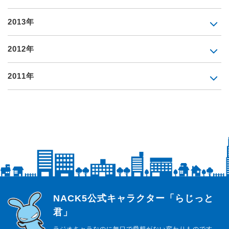
2013年
2012年
2011年
らじっと君
NACK5公式キャラクター「らじっと
君」
ラジオキャラなのに無口で愛想がない変わりものです