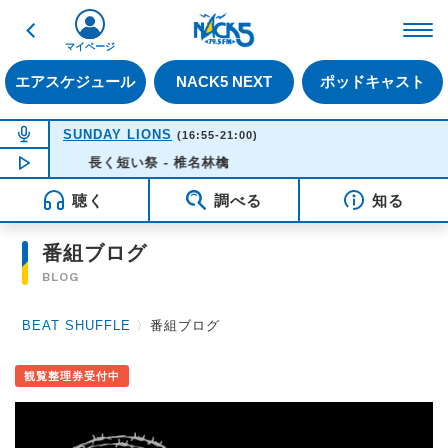
戻る
FM NACK5 79.5MHz（
マイページ
エアスケジュール
NACK5 NEXT
ポッドキャスト
NOW ON AIR
SUNDAY LIONS
(16:55-21:00)
NOW PLAYING
長く短い祭 - 椎名林檎
16:35
聴く
調べる
知る
番組ブログ
BLOG
BEAT SHUFFLE
〉
番組ブログ
観覧整理券受付中