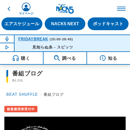
戻る
FM NACK5 79.5MHz（
マイページ
エアスケジュール
NACK5 NEXT
ポッドキャスト
NOW ON AIR
FRIDAYBREAK
(25:00-28:45)
NOW PLAYING
見知らぬ糸 - スピッツ
01:04
聴く
調べる
知る
番組ブログ
BLOG
BEAT SHUFFLE
〉
番組ブログ
観覧整理券受付中