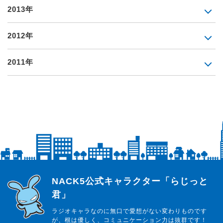
2013年
2012年
2011年
らじっと君
NACK5公式キャラクター「らじっと
君」
ラジオキャラなのに無口で愛想がない変わりものです
が、根は優しく、コミュニケーション力は抜群です！