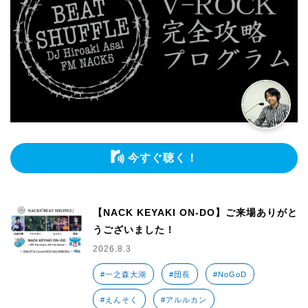
今すぐ聴く！
【NACK KEYAKI ON-DO】ご来場ありがと
うございました！
2026.8.3
#一之森大湖
#団長
#NoGoD
#えんそく
#アルルカン