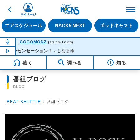
戻る
FM NACK5 79.5MHz（
マイページ
エアスケジュール
NACK5 NEXT
ポッドキャスト
NOW ON AIR
GOGOMONZ
(13:00-17:00)
フーセンセーション！ - しなまゆ
NOW PLAYING
13:37
聴く
調べる
知る
番組ブログ
BLOG
BEAT SHUFFLE
〉
番組ブログ