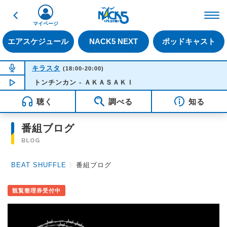
戻る
FM NACK5 79.5MHz（
マイページ
エアスケジュール
NACK5 NEXT
ポッドキャスト
NOW ON AIR
キラスタ
(18:00-20:00)
トンチンカン - ＡＫＡＳＡＫＩ
NOW PLAYING
18:50
聴く
調べる
知る
番組ブログ
BLOG
BEAT SHUFFLE
〉
番組ブログ
観覧整理券受付中