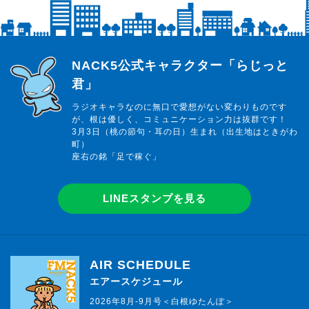
らじっと君
NACK5公式キャラクター「らじっと
君」
ラジオキャラなのに無口で愛想がない変わりものです
が、根は優しく、コミュニケーション力は抜群です！
3月3日（桃の節句・耳の日）生まれ（出生地はときがわ
町）
座右の銘「足で稼ぐ」
LINEスタンプを見る
AIR SCHEDULE
エアースケジュール
2026年8月-9月号＜白根ゆたんぽ＞