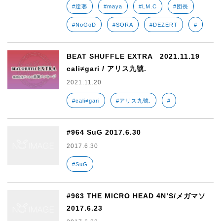
#逹瑯
#maya
#LM.C
#団長
#NoGoD
#SORA
#DEZERT
#
BEAT SHUFFLE EXTRA 2021.11.19
cali≠gari / アリス九號.
2021.11.20
#cali≠gari
#アリス九號.
#
#964 SuG 2017.6.30
2017.6.30
#SuG
#963 THE MICRO HEAD 4N’S/メガマソ
2017.6.23