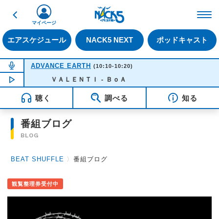
戻る
FM NACK5 79.5MHz（
マイページ
エアスケジュール
NACK5 NEXT
ポッドキャスト
NOW ON AIR
ADVANCE EARTH
(10:10-10:20)
NOW PLAYING
ＶＡＬＥＮＴＩ - ＢｏＡ
09:29
聴く
調べる
知る
番組ブログ
BLOG
BEAT SHUFFLE
〉
番組ブログ
観覧整理券受付中