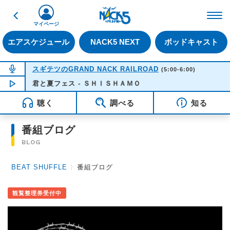
戻る
FM NACK5 79.5MHz（
マイページ
エアスケジュール
NACK5 NEXT
ポッドキャスト
NOW ON AIR
スギテツのGRAND NACK RAILROAD
(5:00-6:00)
君と夏フェス - ＳＨＩＳＨＡＭＯ
NOW PLAYING
05:05
聴く
調べる
知る
番組ブログ
BLOG
BEAT SHUFFLE
〉
番組ブログ
観覧整理券受付中