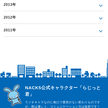
2013年
2012年
2011年
らじっと君
NACK5公式キャラクター「らじっと
君」
ラジオキャラなのに無口で愛想がない変わりものです
が、根は優しく、コミュニケーション力は抜群です！