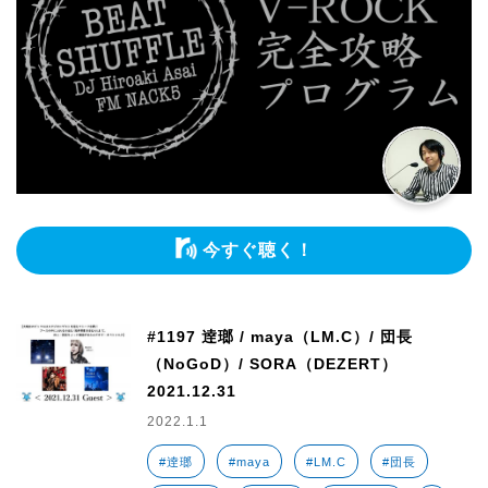
今すぐ聴く！
#1197 逹瑯 / maya（LM.C）/ 団長
（NoGoD）/ SORA（DEZERT）
2021.12.31
2022.1.1
#逹瑯
#maya
#LM.C
#団長