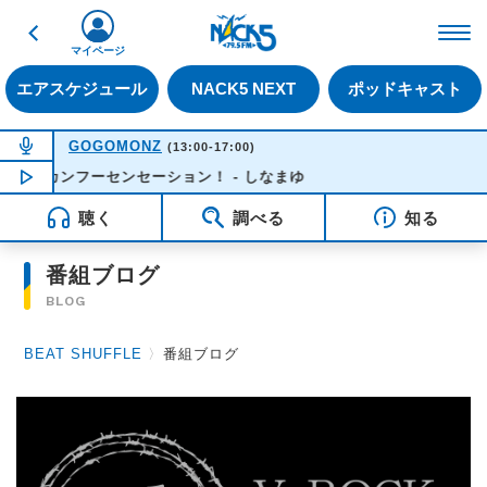
戻る
FM NACK5 79.5MHz（
マイページ
エアスケジュール
NACK5 NEXT
ポッドキャスト
NOW ON AIR
GOGOMONZ
(13:00-17:00)
ーカンフーセンセーション！ - しなまゆ
NOW PLAYING
13:37
聴く
調べる
知る
番組ブログ
BLOG
BEAT SHUFFLE
〉
番組ブログ