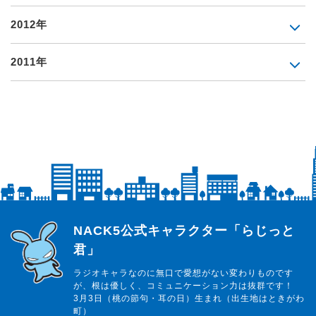
2012年
2011年
らじっと君
NACK5公式キャラクター「らじっと
君」
ラジオキャラなのに無口で愛想がない変わりものです
が、根は優しく、コミュニケーション力は抜群です！
3月3日（桃の節句・耳の日）生まれ（出生地はときがわ
町）