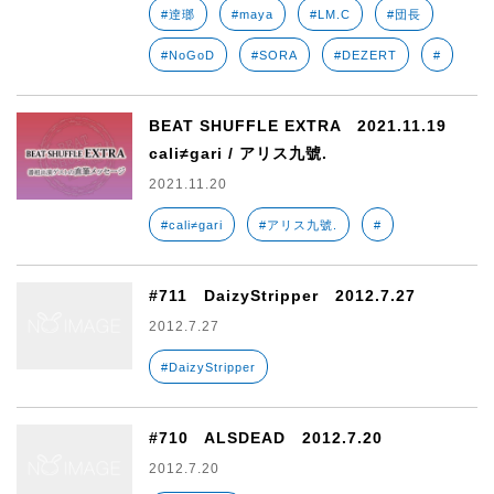
#逹瑯
#maya
#LM.C
#団長
#NoGoD
#SORA
#DEZERT
#
BEAT SHUFFLE EXTRA 2021.11.19
cali≠gari / アリス九號.
2021.11.20
#cali≠gari
#アリス九號.
#
#711 DaizyStripper 2012.7.27
2012.7.27
#DaizyStripper
#710 ALSDEAD 2012.7.20
2012.7.20