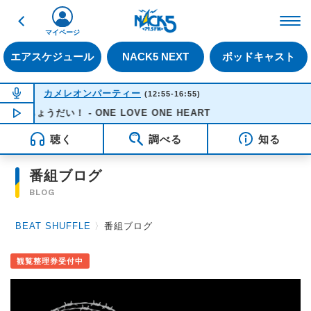
戻る
FM NACK5 79.5MHz（
マイページ
エアスケジュール
NACK5 NEXT
ポッドキャスト
NOW ON AIR
カメレオンパーティー
(12:55-16:55)
愛ちょうだい！ - ONE LOVE ONE HEART
NOW PLAYING
14:30
聴く
調べる
知る
番組ブログ
BLOG
BEAT SHUFFLE
〉
番組ブログ
観覧整理券受付中