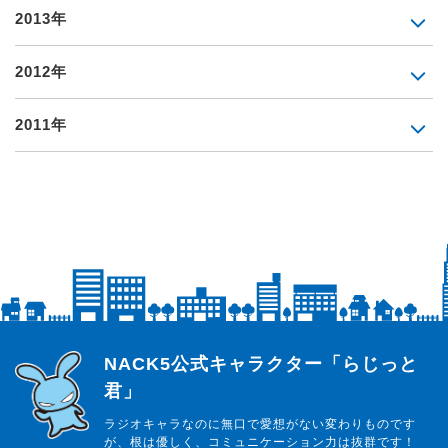
2013年
2012年
2011年
らじっと君
NACK5公式キャラクター「らじっと
君」
ラジオキャラなのに無口で愛想がない変わりものです
が、根は優しく、コミュニケーション力は抜群です！