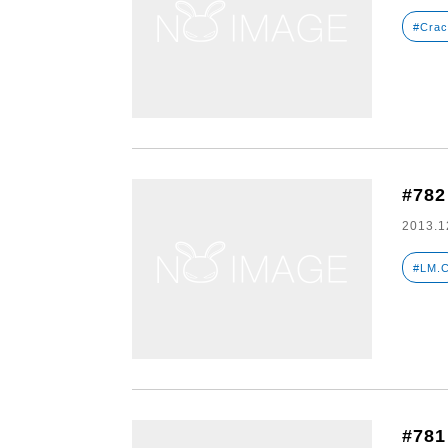
#Crac
#782
2013.1
#LM.
#781