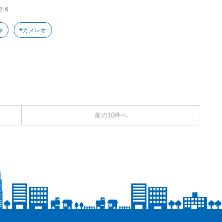
2.6
ip
#カメレオ
前の10件へ