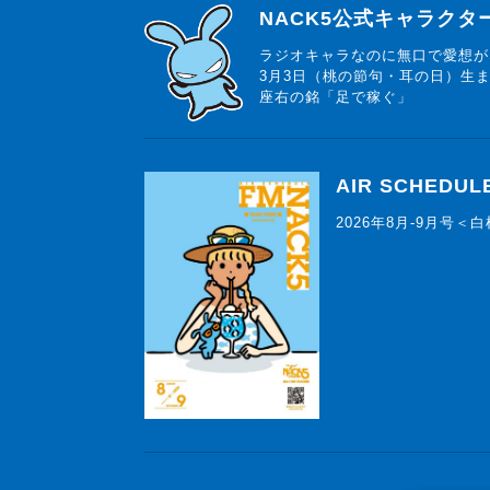
らじっと君
NACK5公式キャラク
ラジオキャラなのに無口で愛想が
3月3日（桃の節句・耳の日）生
座右の銘「足で稼ぐ」
AIR SCHEDUL
2026年8月-9月号＜