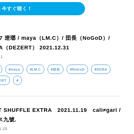
今すぐ聴く！
97 逹瑯 / maya（LM.C）/ 団長（NoGoD）/
A（DEZERT） 2021.12.31
.1
#maya
#LM.C
#団長
#NoGoD
#SORA
ERT
#
 SHUFFLE EXTRA 2021.11.19 cali≠gari /
ス九號.
1.20