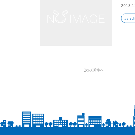
2013.1
#vistl
次の10件へ