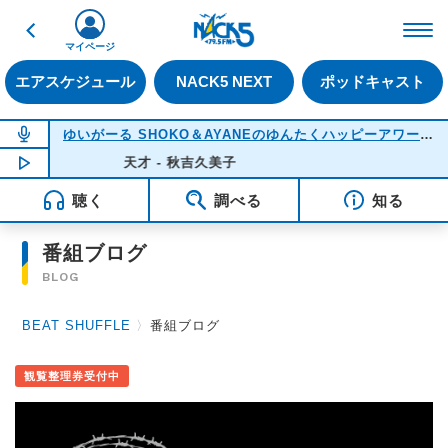
戻る
FM NACK5 79.5MHz（
マイページ
エアスケジュール
NACK5 NEXT
ポッドキャスト
NOW ON AIR
ゆいがーる SHOKO＆AYANEのゆんたくハッピーアワー
(22
NOW PLAYING
天才 - 秋吉久美子
21:51
聴く
調べる
知る
番組ブログ
BLOG
BEAT SHUFFLE
〉
番組ブログ
観覧整理券受付中