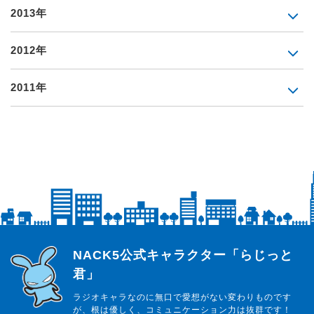
2013年
2012年
2011年
らじっと君
NACK5公式キャラクター「らじっと
君」
ラジオキャラなのに無口で愛想がない変わりものです
が、根は優しく、コミュニケーション力は抜群です！