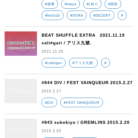
#逹瑯
#maya
#LM.C
#団長
#NoGoD
#SORA
#DEZERT
#
BEAT SHUFFLE EXTRA 2021.11.19
cali≠gari / アリス九號.
2021.11.20
#cali≠gari
#アリス九號.
#
#844 DIV / FEST VAINQUEUR 2015.2.27
2015.2.27
#DIV
#FEST VAINQUEUR
#843 sukekiyo / GREMLINS 2015.2.20
2015.2.20