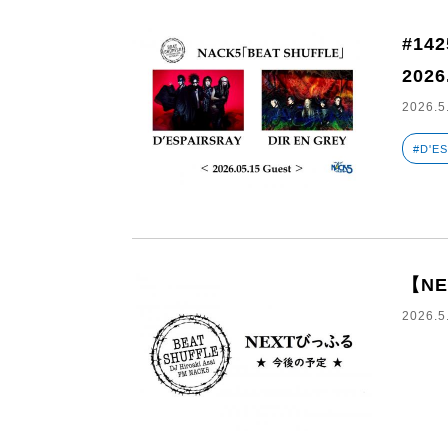
#14
2026
2026.5
#D'E
【N
2026.5