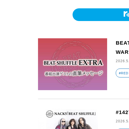
BEA
WAR
2026.5
#RED
#14
2026.5