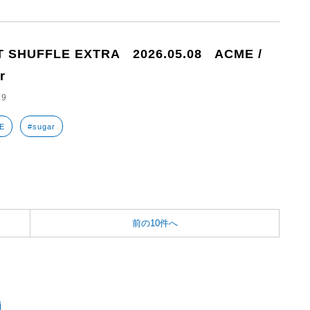
T SHUFFLE EXTRA 2026.05.08 ACME /
r
.9
E
#sugar
前の10件へ