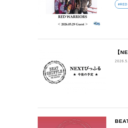
#RED
【N
2026.5
BEA