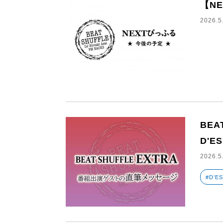
【N
2026.5
BEA
D'ES
2026.5
#D’E