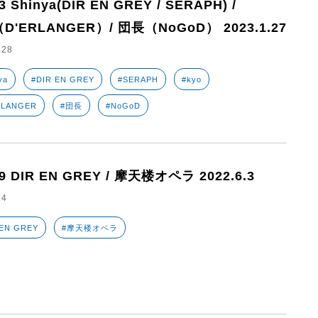
3 Shinya(DIR EN GREY / SERAPH) /
（D'ERLANGER）/ 団長（NoGoD） 2023.1.27
.28
ya
#DIR EN GREY
#SERAPH
#kyo
RLANGER
#団長
#NoGoD
19 DIR EN GREY / 摩天楼オペラ 2022.6.3
.4
 EN GREY
#摩天楼オペラ