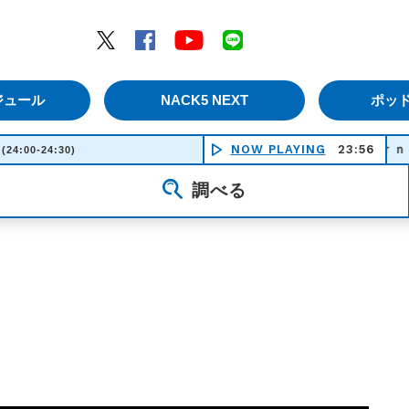
エムナックファイブ）
Twitter
Facebook
YouTube
LINE
ジュール
NACK5 NEXT
ポッ
NOW PLAYING
Ｊｏｕｒｎｅｙ - ＳＰ
23:56
(24:00-24:30)
調べる