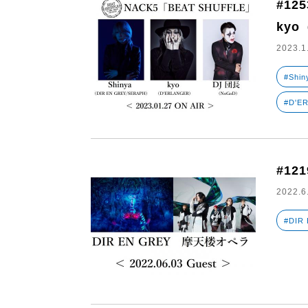
#125
kyo
2023.1
#Shin
#D'E
#12
2022.6
#DIR