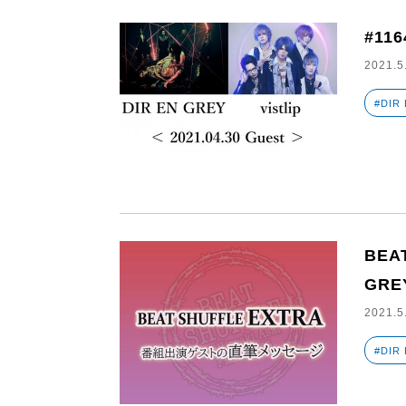
#116
2021.5
#DIR
BEA
GREY
2021.5
#DIR