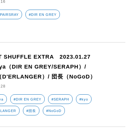
.16
SPAIRSRAY
#DIR EN GREY
T SHUFFLE EXTRA 2023.01.27
nya（DIR EN GREY/SERAPH）/
（D'ERLANGER）/ 団長（NoGoD）
.28
ya
#DIR EN GREY
#SERAPH
#kyo
RLANGER
#団長
#NoGoD