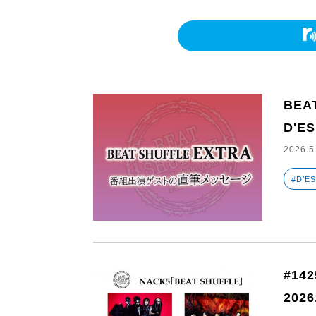
BEA
D'ES
2026.5
#D’E
#14
2026