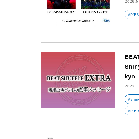
2026.5
#D'E
BEA
Shi
kyo
2023.1
#Shin
#D'E