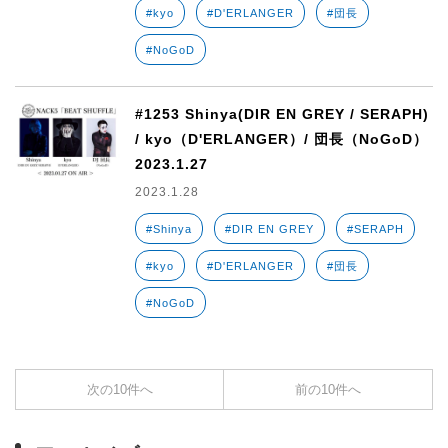
#kyo
#D'ERLANGER
#団長
#NoGoD
#1253 Shinya(DIR EN GREY / SERAPH)
/ kyo（D'ERLANGER）/ 団長（NoGoD）
2023.1.27
2023.1.28
#Shinya
#DIR EN GREY
#SERAPH
#kyo
#D'ERLANGER
#団長
#NoGoD
次の10件へ
前の10件へ