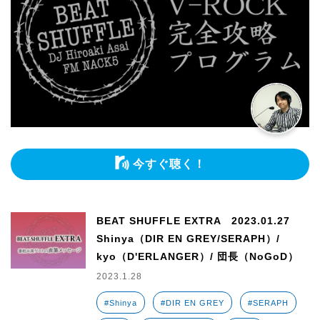
今すぐ聴く！
BEAT SHUFFLE EXTRA 2023.01.27
Shinya（DIR EN GREY/SERAPH）/
kyo（D'ERLANGER）/ 団長（NoGoD）
2023.1.28
#Shinya
#DIR EN GREY
#SERAPH