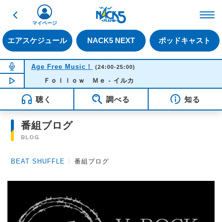
戻る
FM NACK5 79.5MHz（
マイページ
エアスケジュール
NACK5 NEXT
ポッドキャスト
NOW ON AIR
Age Free Music！
(24:00-25:00)
NOW PLAYING
Ｆｏｌｌｏｗ Ｍｅ - イルカ
00:42
聴く
調べる
知る
番組ブログ
BLOG
BEAT SHUFFLE
〉
番組ブログ