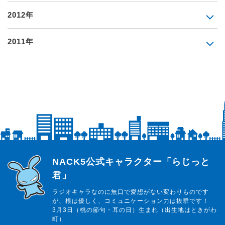
2012年
2011年
らじっと君
NACK5公式キャラクター「らじっと
君」
ラジオキャラなのに無口で愛想がない変わりものです
が、根は優しく、コミュニケーション力は抜群です！
3月3日（桃の節句・耳の日）生まれ（出生地はときがわ
町）