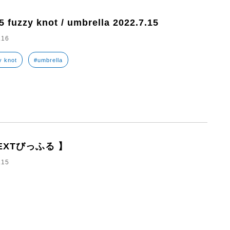
5 fuzzy knot / umbrella 2022.7.15
.16
y knot
#umbrella
EXTびっふる 】
.15