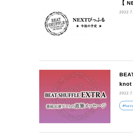
【 N
2022.7
BEA
knot
2022.7
#fuzz