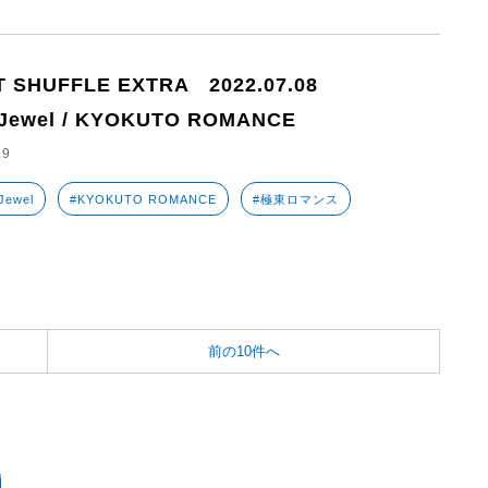
T SHUFFLE EXTRA 2022.07.08
lJewel / KYOKUTO ROMANCE
.9
Jewel
#KYOKUTO ROMANCE
#極東ロマンス
前の10件へ