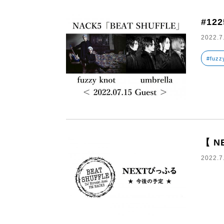
#122
2022.7
#fuzz
【 N
2022.7