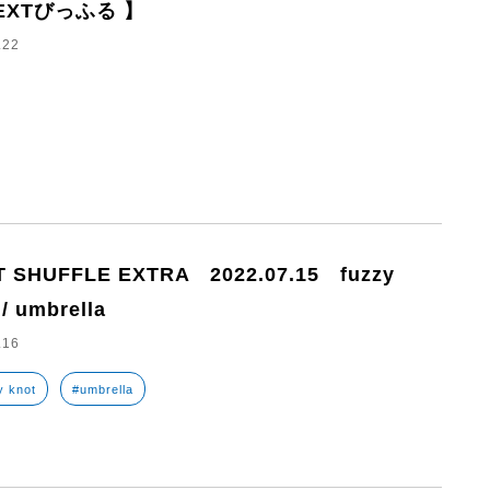
EXTびっふる 】
.22
T SHUFFLE EXTRA 2022.07.15 fuzzy
 / umbrella
.16
y knot
#umbrella