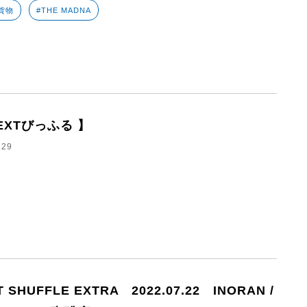
貨物
#THE MADNA
EXTびっふる 】
.29
T SHUFFLE EXTRA 2022.07.22 INORAN /