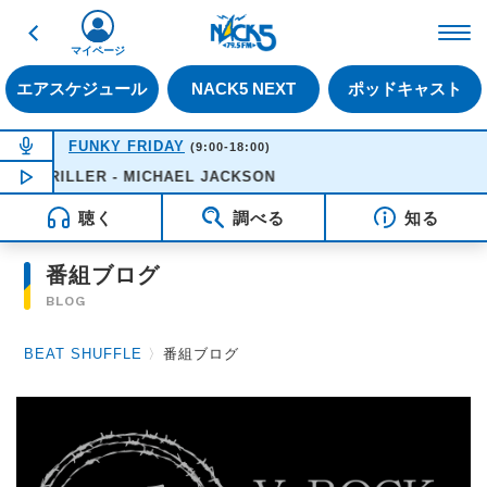
戻る
FM NACK5 79.5MHz（
マイページ
エアスケジュール
NACK5 NEXT
ポッドキャスト
NOW ON AIR
FUNKY FRIDAY
(9:00-18:00)
THRILLER - MICHAEL JACKSON
NOW PLAYING
12:21
聴く
調べる
知る
番組ブログ
BLOG
BEAT SHUFFLE
〉
番組ブログ