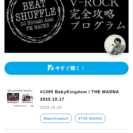
今すぐ聴く！
#1395 BabyKingdom / THE MADNA
2025.10.17
2025.10.18
#BabyKingdom
#THE MADNA