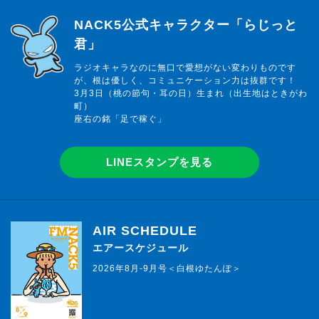
らじっと君
NACK5公式キャラクター「らじっと
君」
ラジオキャラなのに無口で愛想がない変わりものです
が、根は優しく、コミュニケーション力は抜群です！
3月3日（桃の節句・耳の日）生まれ（出生地はときがわ
町）
座右の銘「足で稼ぐ」
LINEスタンプを見る
AIR SCHEDULE
エアースケジュール
2026年8月-9月号＜白根ゆたんぽ＞