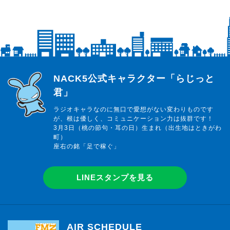
らじっと君
NACK5公式キャラクター「らじっと
君」
ラジオキャラなのに無口で愛想がない変わりものです
が、根は優しく、コミュニケーション力は抜群です！
3月3日（桃の節句・耳の日）生まれ（出生地はときがわ
町）
座右の銘「足で稼ぐ」
LINEスタンプを見る
AIR SCHEDULE