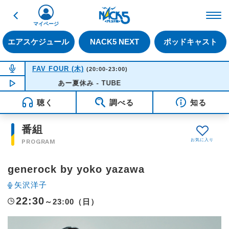
戻る
FM NACK5 79.5MHz（
マイページ
エアスケジュール
NACK5 NEXT
ポッドキャスト
NOW ON AIR
FAV FOUR (木)
(20:00-23:00)
NOW PLAYING
あー夏休み - TUBE
20:50
聴く
調べる
知る
番組
PROGRAM
generock by yoko yazawa
矢沢洋子
22:30
～23:00（日）