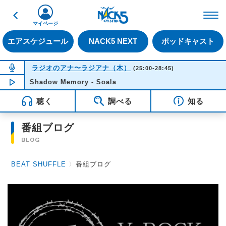
戻る
FM NACK5 79.5MHz（
マイページ
エアスケジュール
NACK5 NEXT
ポッドキャスト
NOW ON AIR
ラジオのアナ〜ラジアナ（木）
(25:00-28:45)
Shadow Memory - Soala
NOW PLAYING
04:22
聴く
調べる
知る
番組ブログ
BLOG
BEAT SHUFFLE
〉
番組ブログ