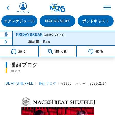
戻る
FM NACK5 79.5MHz（
マイページ
エアスケジュール
NACK5 NEXT
ポッドキャスト
NOW ON AIR
FRIDAYBREAK
(25:00-28:45)
NOW PLAYING
秘め事 - Ran
03:33
聴く
調べる
知る
番組ブログ
BLOG
BEAT SHUFFLE
〉
番組ブログ
〉
#1360 メリー 2025.2.14