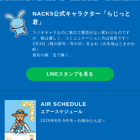
らじっと君
NACK5公式キャラクター「らじっと
君」
ラジオキャラなのに無口で愛想がない変わりものです
が、根は優しく、コミュニケーション力は抜群です！
3月3日（桃の節句・耳の日）生まれ（出生地はときがわ
町）
座右の銘「足で稼ぐ」
LINEスタンプを見る
AIR SCHEDULE
エアースケジュール
2026年8月-9月号＜白根ゆたんぽ＞